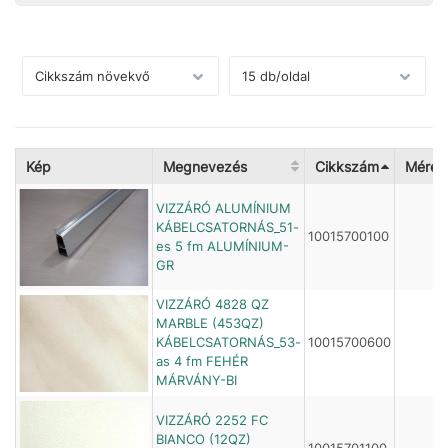
Kép
Megnevezés
Cikkszám
Méret
VIZZÁRÓ ALUMÍNIUM
KÁBELCSATORNÁS_51-
10015700100
es 5 fm ALUMÍNIUM-
GR
VIZZÁRÓ 4828 QZ
MARBLE (453QZ)
KÁBELCSATORNÁS_53-
10015700600
as 4 fm FEHÉR
MÁRVÁNY-BI
VIZZÁRÓ 2252 FC
BIANCO (12QZ)