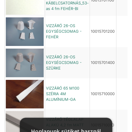
10015701100
KÁBELCSATORNÁS_53-
as 4 fm FEHÉR-BI
VIZZÁRÓ 26-OS
EGYSÉGCSOMAG -
10015701200
FEHÉR
VIZZÁRÓ 26-OS
EGYSÉGCSOMAG -
10015701400
SZÜRKE
VIZZÁRÓ 65 M100
SZÉRIA 4M
10015710000
ALUMÍNIUM-GA
VIZZÁRÓ TÉGLALAP
ALAKÚ 4,2 fm MATT
10015710010
Honlapunk sütiket használ
ALUMÍNIUM