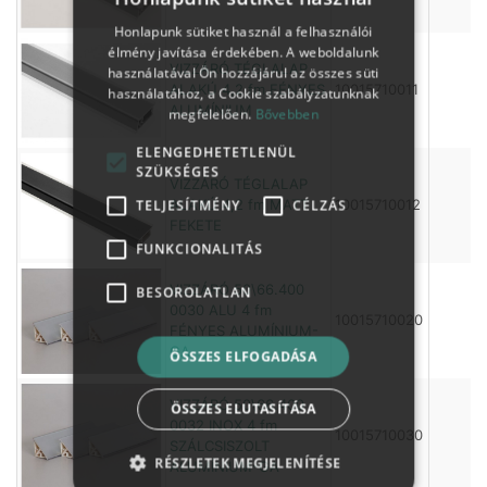
Honlapunk sütiket használ a felhasználói
élmény javítása érdekében. A weboldalunk
VIZZÁRÓ TÉGLALAP
használatával Ön hozzájárul az összes süti
ALAKÚ 4,2 fm FÉNYES
10015710011
használatához, a Cookie szabályzatunknak
ALUMÍNIUM
megfelelően.
Bővebben
ELENGEDHETETLENÜL
SZÜKSÉGES
VIZZÁRÓ TÉGLALAP
TELJESÍTMÉNY
CÉLZÁS
ALAKÚ 4,2 fm MATT
10015710012
FEKETE
FUNKCIONALITÁS
VIZZÁRÓ 50\66.400
BESOROLATLAN
0030 ALU 4 fm
10015710020
FÉNYES ALUMÍNIUM-
GA
ÖSSZES ELFOGADÁSA
VIZZÁRÓ 50\66.400
ÖSSZES ELUTASÍTÁSA
0032 INOX 4 fm
10015710030
SZÁLCSISZOLT
RÉSZLETEK MEGJELENÍTÉSE
ALUMÍNIUM-GA