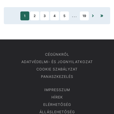
1
2
3
4
5
. . .
19
CÉGÜNKRŐL
ADATVÉDELMI- ÉS JOGNYILATKOZAT
COOKIE SZABÁLYZAT
PANASZKEZELÉS
IMPRESSZUM
HÍREK
ELÉRHETŐSÉG
ÁLLÁSLEHETŐSÉG