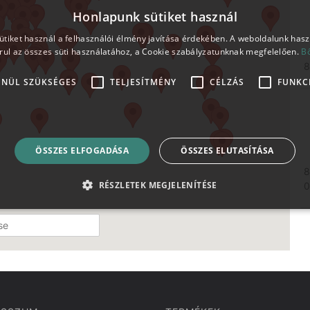
Honlapunk sütiket használ
tiket használ a felhasználói élmény javítása érdekében. A weboldalunk has
rul az összes süti használatához, a Cookie szabályzatunknak megfelelően.
B
8
ENÜL SZÜKSÉGES
TELJESÍTMÉNY
CÉLZÁS
FUNKC
ÖSSZES ELFOGADÁSA
ÖSSZES ELUTASÍTÁSA
8
RÉSZLETEK MEGJELENÍTÉSE
0
8
H