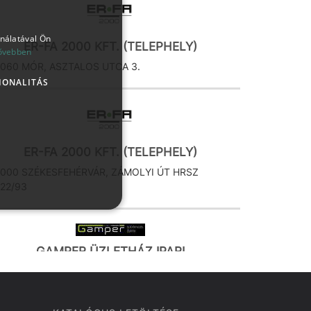
ználatával Ön
ER-FA 2000 KFT. (TELEPHELY)
ővebben
060 MÓR, ASZTALOS UTCA 3.
IONALITÁS
ER-FA 2000 KFT. (TELEPHELY)
000 SZÉKESFEHÉRVÁR, ZÁMOLYI ÚT HRSZ
22/93
GAMPER ÜZLETHÁZ IPARI
KERESKEDELMI ÉS SZOLGÁLTATÓ KFT.
900 ZALAEGERSZEG, KISERDEI U. 0816/28.
RSZ.