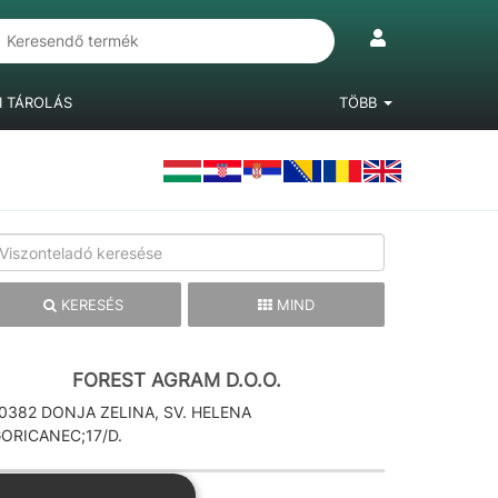
I TÁROLÁS
TÖBB
IÓKRENDSZEREK
LÁBAK, BÚTORGÖRGŐK
LAMINÁLT PADLÓ
KERESÉS
MIND
FOREST AGRAM D.O.O.
0382 DONJA ZELINA, SV. HELENA
ORICANEC;17/D.