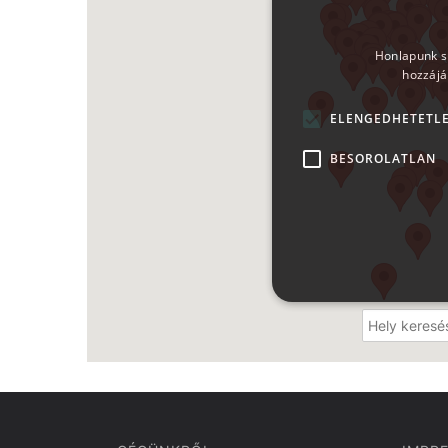
Honlapunk sü
hozzájá
ELENGEDHETETL
BESOROLATLAN