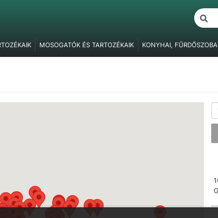
RTOZÉKAIK
MOSOGATÓK ÉS TARTOZÉKAIK
KONYHAI, FŰRDŐSZOBA
ŐK
BÚTORVILÁGÍTÁS
FOGANTYÚK, FOGASOK
BÚTORPÁNTOK
F
BÚTORZÁRAK
FÜGGESZTŐ ELEMEK
ASZTALLÁBAK, SZEKRÉNY
ÓK
RAGASZTÁS, JAVÍTÁS, CSAVARTAKARÓK
CSOMAGOLÓANYAG
1
G