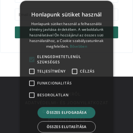
Honlapunk sütiket használ
Honlapunk sütiket használ a felhasználói
élmény javítása érdekében. A weboldalunk
Küldés
használatával Ön hozzájárul az összes süti
használatához, a Cookie szabályzatunknak
megfelelően.
Bővebben
ELENGEDHETETLENÜL
SZÜKSÉGES
TELJESÍTMÉNY
CÉLZÁS
FUNKCIONALITÁS
CÉGÜNKRŐL
BESOROLATLAN
ADATVÉDELMI- ÉS JOGNYILATKOZAT
COOKIE SZABÁLYZAT
ÖSSZES ELFOGADÁSA
PANASZKEZELÉS
ÖSSZES ELUTASÍTÁSA