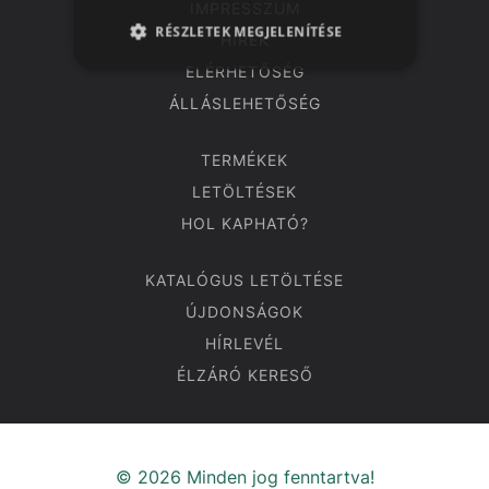
IMPRESSZUM
RÉSZLETEK MEGJELENÍTÉSE
HÍREK
ELÉRHETŐSÉG
ÁLLÁSLEHETŐSÉG
TERMÉKEK
LETÖLTÉSEK
HOL KAPHATÓ?
KATALÓGUS LETÖLTÉSE
ÚJDONSÁGOK
HÍRLEVÉL
ÉLZÁRÓ KERESŐ
© 2026 Minden jog fenntartva!