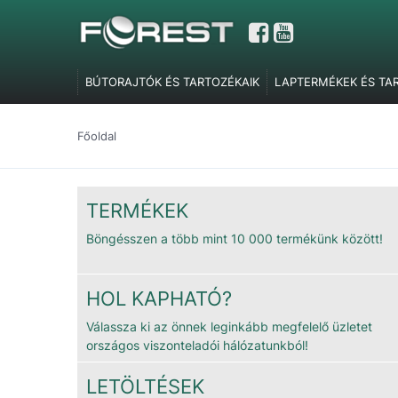
BÚTORAJTÓK ÉS TARTOZÉKAIK
LAPTERMÉKEK ÉS TA
GARDRÓBELEMEK, POLCTARTÓK ÉS SZOBAI KIEGÉSZÍT
TOLÓAJTÓ VASALATOK
FEL- ÉS LENYÍLÓ VASALATOK
Főoldal
SZERELVÉNYEK
IRODABÚTOR TARTOZÉKOK
ÉLZÁR
MARKETING ESZKÖZÖK
TERMÉKEK
Böngésszen a több mint 10 000 termékünk között!
HOL KAPHATÓ?
Válassza ki az önnek leginkább megfelelő üzletet
országos viszonteladói hálózatunkból!
LETÖLTÉSEK