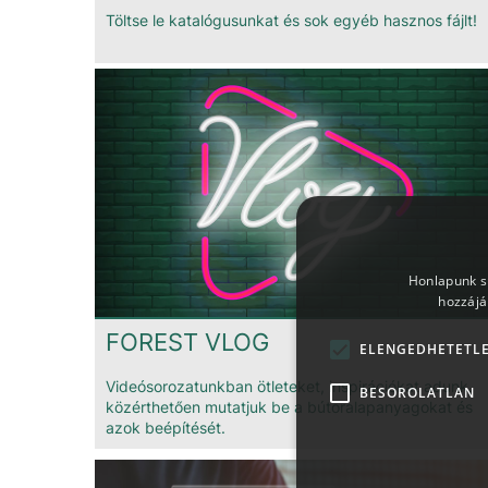
Töltse le katalógusunkat és sok egyéb hasznos fájlt!
Honlapunk sü
hozzájá
FOREST VLOG
ELENGEDHETETL
Videósorozatunkban ötleteket, inspirációkat adunk,
BESOROLATLAN
közérthetően mutatjuk be a bútoralapanyagokat és
azok beépítését.