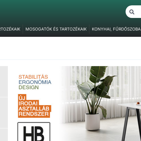
RTOZÉKAIK
MOSOGATÓK ÉS TARTOZÉKAIK
KONYHAI, FŰRDŐSZOBA
ŐK
BÚTORVILÁGÍTÁS
FOGANTYÚK, FOGASOK
BÚTORPÁNTOK
F
BÚTORZÁRAK
FÜGGESZTŐ ELEMEK
ASZTALLÁBAK, SZEKRÉNY
ÓK
RAGASZTÁS, JAVÍTÁS, CSAVARTAKARÓK
CSOMAGOLÓANYAG