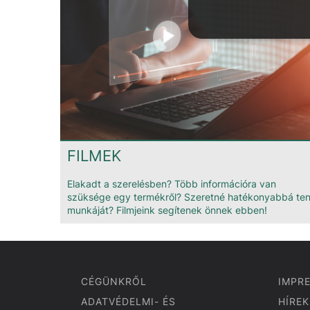
FILMEK
Elakadt a szerelésben? Több információra van
szüksége egy termékről? Szeretné hatékonyabbá ten
munkáját? Filmjeink segítenek önnek ebben!
CÉGÜNKRŐL
IMPR
ADATVÉDELMI- ÉS
HÍREK