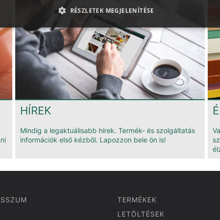
RÉSZLETEK MEGJELENÍTÉSE
HÍREK
É
Mindig a legaktuálisabb hírek. Termék- és szolgáltatás
Va
ni
információk első kézből. Lapozzon bele ön is!
sz
él
ESSZUM
TERMÉKEK
LETÖLTÉSEK