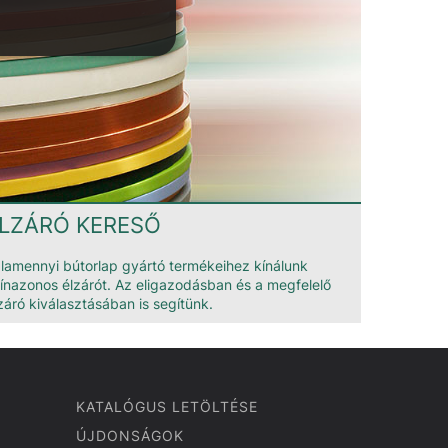
LZÁRÓ KERESŐ
lamennyi bútorlap gyártó termékeihez kínálunk
ínazonos élzárót. Az eligazodásban és a megfelelő
záró kiválasztásában is segítünk.
KATALÓGUS LETÖLTÉSE
ÚJDONSÁGOK