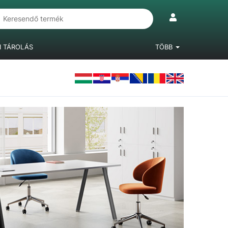
I TÁROLÁS
TÖBB
IÓKRENDSZEREK
LÁBAK, BÚTORGÖRGŐK
LAMINÁLT PADLÓ