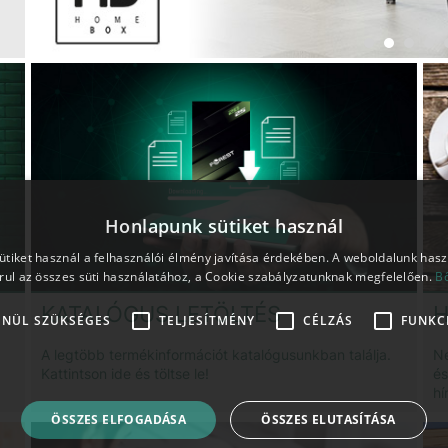
Honlapunk sütiket használ
tiket használ a felhasználói élmény javítása érdekében. A weboldalunk has
rul az összes süti használatához, a Cookie szabályzatunknak megfelelően.
B
KATALÓGUS LETÖLTÉS
H
ENÜL SZÜKSÉGES
TELJESÍTMÉNY
CÉLZÁS
FUNKC
A legtöbb termékinformációt katalógusunkban találja.
Ne
Kattintson ide és töltse le!
és
hí
ÖSSZES ELFOGADÁSA
ÖSSZES ELUTASÍTÁSA