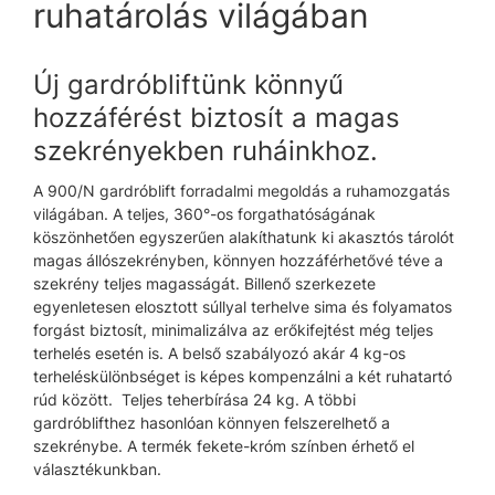
ruhatárolás világában
Új gardróbliftünk könnyű
hozzáférést biztosít a magas
szekrényekben ruháinkhoz.
A 900/N gardróblift forradalmi megoldás a ruhamozgatás
világában. A teljes, 360°-os forgathatóságának
köszönhetően egyszerűen alakíthatunk ki akasztós tárolót
magas állószekrényben, könnyen hozzáférhetővé téve a
szekrény teljes magasságát. Billenő szerkezete
egyenletesen elosztott súllyal terhelve sima és folyamatos
forgást biztosít, minimalizálva az erőkifejtést még teljes
terhelés esetén is. A belső szabályozó akár 4 kg-os
terheléskülönbséget is képes kompenzálni a két ruhatartó
rúd között. Teljes teherbírása 24 kg. A többi
gardróblifthez hasonlóan könnyen felszerelhető a
szekrénybe. A termék fekete-króm színben érhető el
választékunkban.