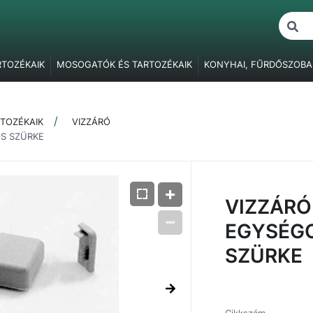
RTOZÉKAIK
MOSOGATÓK ÉS TARTOZÉKAIK
KONYHAI, FŰRDŐSZOBA
ŐK
BÚTORVILÁGÍTÁS
FOGANTYÚK, FOGASOK
BÚTORPÁNTOK
F
BÚTORZÁRAK
FÜGGESZTŐ ELEMEK
ASZTALLÁBAK, SZEKRÉNY
TOZÉKAIK
VIZZÁRÓ
ÓK
RAGASZTÁS, JAVÍTÁS, CSAVARTAKARÓK
CSOMAGOLÓANYAG
OS SZÜRKE
VIZZÁRÓ
EGYSÉGC
SZÜRKE