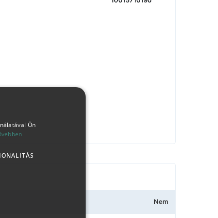
10015710190
ználatával Ön
ővebben
IONALITÁS
Nem