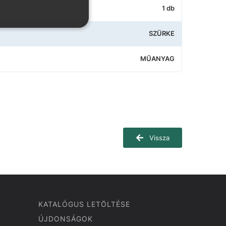
1 db
SZÜRKE
MŰANYAG
Vissza
KATALÓGUS LETÖLTÉSE
ÚJDONSÁGOK