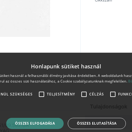
Cikkszám
Honlapunk sütiket használ
tiket használ a felhasználói élmény javítása érdekében. A weboldalunk has
rul az összes süti használatához, a Cookie szabályzatunknak megfelelően.
B
ENÜL SZÜKSÉGES
TELJESÍTMÉNY
CÉLZÁS
FUNKC
Tulajdonságok
Bontható
ÖSSZES ELFOGADÁSA
ÖSSZES ELUTASÍTÁSA
1/09.562.GA
NYAG