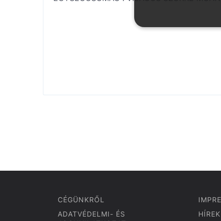
CÉGÜNKRŐL
IMPR
ADATVÉDELMI- ÉS
HÍREK