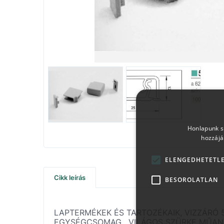
Honlapunk sü
hozzájá
ELENGEDHETETL
Cikk leírás
BESOROLATLAN
LAPTERMÉKEK ÉS TARTOZÉKAIK, VIZZÁRÓ 5
EGYSÉGCSOMAG . VILÁGOS SZÜRKE MŰA