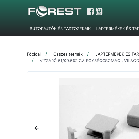
BÚTORAJTÓK ÉS TARTOZÉKAIK
LAPTERMÉKEK ÉS TA
GARDRÓBELEMEK, POLCTARTÓK ÉS SZOBAI KIEGÉSZÍT
TOLÓAJTÓ VASALATOK
FEL- ÉS LENYÍLÓ VASALATOK
Főoldal
Összes termék
LAPTERMÉKEK ÉS TAR
SZERELVÉNYEK
IRODABÚTOR TARTOZÉKOK
ÉLZÁR
VIZZÁRÓ 51/09.562.GA EGYSÉGCSOMAG . VILÁG
MARKETING ESZKÖZÖK