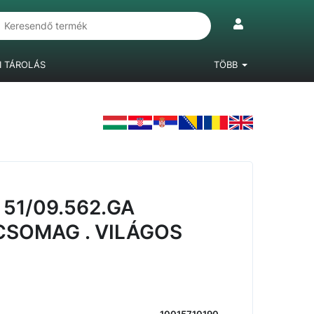
I TÁROLÁS
TÖBB
IÓKRENDSZEREK
LÁBAK, BÚTORGÖRGŐK
LAMINÁLT PADLÓ
 51/09.562.GA
SOMAG . VILÁGOS