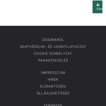
Vissza
CÉGÜNKRŐL
ADATVÉDELMI- ÉS JOGNYILATKOZAT
COOKIE SZABÁLYZAT
PANASZKEZELÉS
IMPRESSZUM
HÍREK
ELÉRHETŐSÉG
ÁLLÁSLEHETŐSÉG
TERMÉKEK