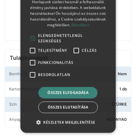
Honlapunk sütiket használ a felhasználói
élmény javítása érdekében. A weboldalunk
használatával Ön hozzájárul az összes süti
használatához, a Cookie szabályzatunknak
megfelelően.
Bővebben
ELENGEDHETETLENÜL
SZÜKSÉGES
TELJESÍTMÉNY
CÉLZÁS
Tulajdonságok
FUNKCIONALITÁS
Bontható
Nem
BESOROLATLAN
Kartonmennyiség
1 db
ÖSSZES ELFOGADÁSA
Szín
SZÜRKE
ÖSSZES ELUTASÍTÁSA
Anyag
MŰANYAG
RÉSZLETEK MEGJELENÍTÉSE