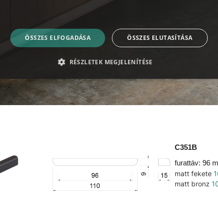
ÖSSZES ELFOGADÁSA
ÖSSZES ELUTASÍTÁSA
RÉSZLETEK MEGJELENÍTÉSE
C351B
furattáv: 96
matt fekete
1
matt bronz
1