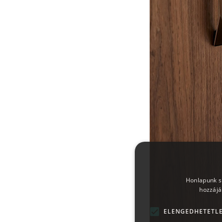
Honlapunk sü
hozzájá
ELENGEDHETETL