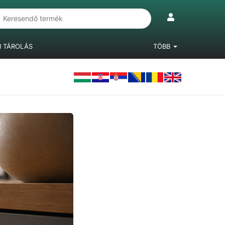
I TÁROLÁS
TÖBB
IÓKRENDSZEREK
LÁBAK, BÚTORGÖRGŐK
LAMINÁLT PADLÓ