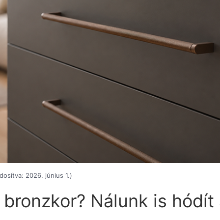
osítva: 2026. június 1.)
a bronzkor? Nálunk is hódít 