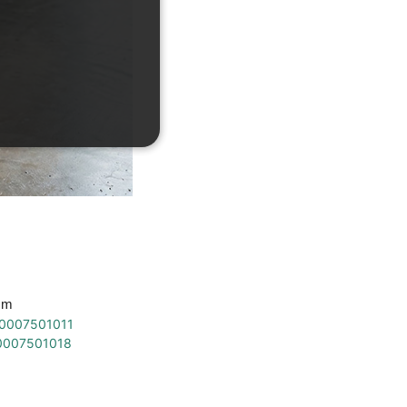
 mm
0007501011
0007501018