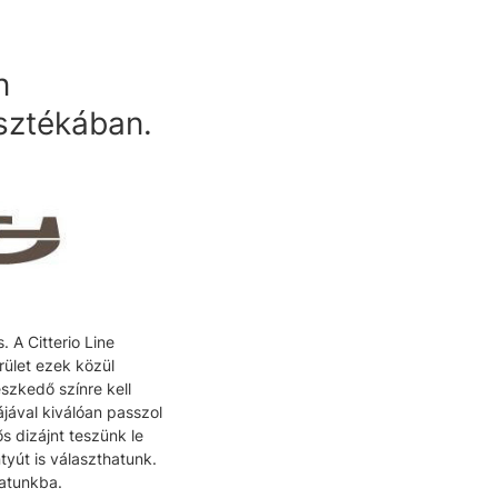
n
asztékában.
 A Citterio Line
rület ezek közül
eszkedő színre kell
jával kiválóan passzol
s dizájnt teszünk le
yút is választhatunk.
latunkba.