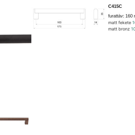
C415C
furattáv: 16
matt fekete
1
matt bronz
1