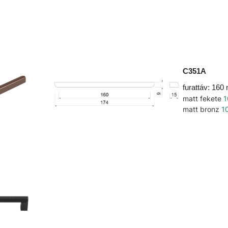
C351A
furattáv: 16
matt fekete
1
matt bronz
1