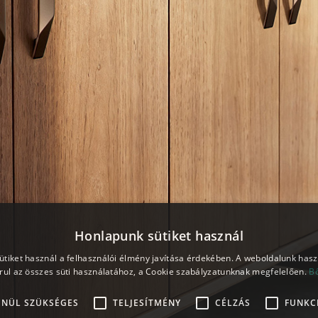
Honlapunk sütiket használ
tiket használ a felhasználói élmény javítása érdekében. A weboldalunk has
rul az összes süti használatához, a Cookie szabályzatunknak megfelelően.
B
ENÜL SZÜKSÉGES
TELJESÍTMÉNY
CÉLZÁS
FUNKC