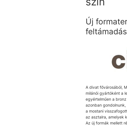
szín
Új formate
feltámadás
A divat fővárosából, M
milánói gyártóként a l
egyértelműen a bronz s
azonban gondolnunk, h
a mostani visszafogott
az asztalra, amelyek 
Az új formák mellett 