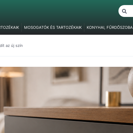
RTOZÉKAIK
MOSOGATÓK ÉS TARTOZÉKAIK
KONYHAI, FŰRDŐSZOBA
ŐK
BÚTORVILÁGÍTÁS
FOGANTYÚK, FOGASOK
BÚTORPÁNTOK
F
BÚTORZÁRAK
FÜGGESZTŐ ELEMEK
ASZTALLÁBAK, SZEKRÉNY
ít az új szín
ÓK
RAGASZTÁS, JAVÍTÁS, CSAVARTAKARÓK
CSOMAGOLÓANYAG