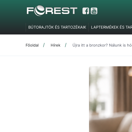
BÚTORAJTÓK ÉS TARTOZÉKAIK
LAPTERMÉKEK ÉS TA
GARDRÓBELEMEK, POLCTARTÓK ÉS SZOBAI KIEGÉSZÍT
TOLÓAJTÓ VASALATOK
FEL- ÉS LENYÍLÓ VASALATOK
Főoldal
Hírek
Újra itt a bronzkor? Nálunk is hód
SZERELVÉNYEK
IRODABÚTOR TARTOZÉKOK
ÉLZÁR
MARKETING ESZKÖZÖK