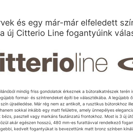
rvek és egy már-már elfeledett szí
a új Citterio Line fogantyúink vál
ilánóból mindig friss gondolatok érkeznek a bútoralkatrészek terén is.
egújabb formai- és színtrendeket építi be választékába. A legújabb ő
zín újraéledése. Már rég nem az antikolt, a rusztikus bútorokhoz ill
anem sokkal inkább egy matt felületre, amely ünnepélyes eleganciá
 bézs, pasztell vagy markáns fautánzatú frontokhoz. Most is 3 új ütő
közül akár egészen hosszú, 480 mm-es furattávval rendelkező fogant
régebbi, kedvelt fogantyúkat is bevezettünk matt bronz színben kíná