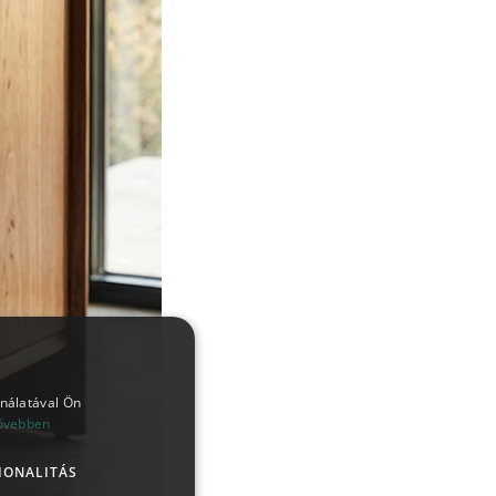
ználatával Ön
ővebben
IONALITÁS