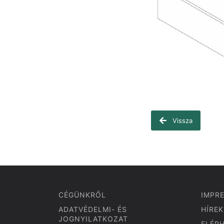
Vissza
CÉGÜNKRŐL
IMPR
ADATVÉDELMI- ÉS
HÍREK
JOGNYILATKOZAT
ELÉR