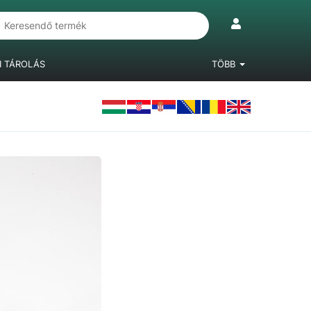
I TÁROLÁS
TÖBB
IÓKRENDSZEREK
LÁBAK, BÚTORGÖRGŐK
LAMINÁLT PADLÓ