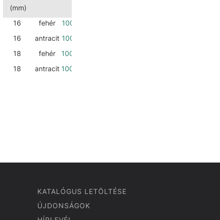
(mm)
16
fehér
10003650220
16
antracit
10003650225
18
fehér
10003650230
18
antracit
10003650235
KATALÓGUS LETÖLTÉSE
ÚJDONSÁGOK
HÍRLEVÉL