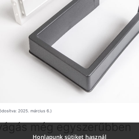
dosítva: 2025. március 6.)
ivágás még egyszerűbben
Honlapunk sütiket használ