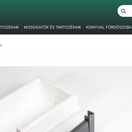
RTOZÉKAIK
MOSOGATÓK ÉS TARTOZÉKAIK
KONYHAI, FŰRDŐSZOBA
ŐK
BÚTORVILÁGÍTÁS
FOGANTYÚK, FOGASOK
BÚTORPÁNTOK
F
BÚTORZÁRAK
FÜGGESZTŐ ELEMEK
ASZTALLÁBAK, SZEKRÉNY
en
ÓK
RAGASZTÁS, JAVÍTÁS, CSAVARTAKARÓK
CSOMAGOLÓANYAG