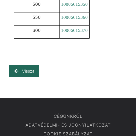
500
10006615350
550
10006615360
600
10006615370
Vissza
CÉGÜNKRŐL
ADATVÉDELMI- ÉS JOGNYILATKOZAT
COOKIE SZABÁLYZAT