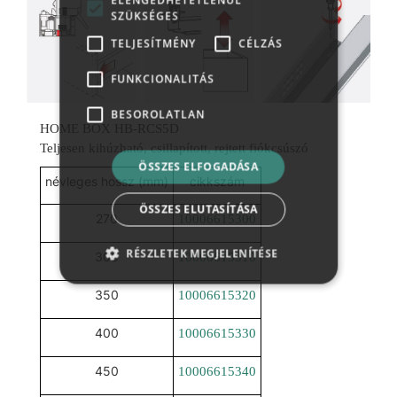
ELENGEDHETETLENÜL
SZÜKSÉGES
TELJESÍTMÉNY
CÉLZÁS
FUNKCIONALITÁS
BESOROLATLAN
HOME BOX HB-RCS5D
Teljesen kihúzható, csillapított, rejtett fiókcsúszó
ÖSSZES ELFOGADÁSA
névleges hossz (mm)
cikkszám
ÖSSZES ELUTASÍTÁSA
270
10006615300
RÉSZLETEK MEGJELENÍTÉSE
300
10006615310
350
10006615320
400
10006615330
450
10006615340