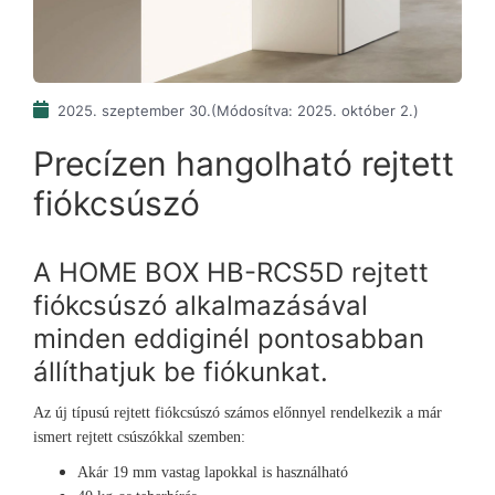
2025. szeptember 30.
(Módosítva: 2025. október 2.)
Precízen hangolható rejtett
fiókcsúszó
A HOME BOX HB-RCS5D rejtett
fiókcsúszó alkalmazásával
minden eddiginél pontosabban
állíthatjuk be fiókunkat.
Az új típusú rejtett fiókcsúszó számos előnnyel rendelkezik a már
ismert rejtett csúszókkal szemben:
Akár 19 mm vastag lapokkal is használható