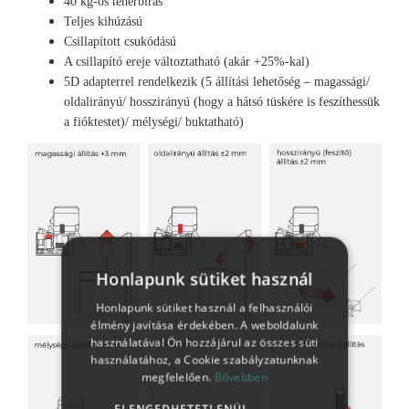
40 kg-os teherbírás
Teljes kihúzású
Csillapított csukódású
A csillapító ereje változtatható (akár +25%-kal)
5D adapterrel rendelkezik (5 állítási lehetőség – magassági/
oldalirányú/ hosszirányú (hogy a hátsó tüskére is feszíthessük
a fióktestet)/ mélységi/ buktatható)
Honlapunk sütiket használ
Honlapunk sütiket használ a felhasználói
élmény javítása érdekében. A weboldalunk
használatával Ön hozzájárul az összes süti
használatához, a Cookie szabályzatunknak
megfelelően.
Bővebben