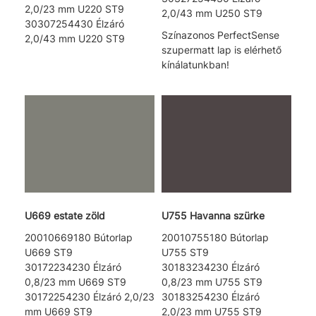
2,0/23 mm U220 ST9
2,0/43 mm U250 ST9
30307254430 Élzáró
Színazonos PerfectSense
2,0/43 mm U220 ST9
szupermatt lap is elérhető
kínálatunkban!
U669 estate zöld
U755 Havanna szürke
20010669180 Bútorlap
20010755180 Bútorlap
U669 ST9
U755 ST9
30172234230 Élzáró
30183234230 Élzáró
0,8/23 mm U669 ST9
0,8/23 mm U755 ST9
30172254230 Élzáró 2,0/23
30183254230 Élzáró
mm U669 ST9
2,0/23 mm U755 ST9