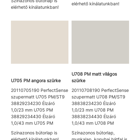
Színazonos bútorlap is
elérhető kínálatunkban!
elérhető kínálatunkban!
U708 PM matt világos
U705 PM angora szürke
szürke
20110705190 PerfectSense
20110708190 PerfectSense
szupermatt U705 PM/ST9
szupermatt U708 PM/ST9
38829234230 Élzáró
38838234230 Élzáró
1,0/23 mm U705 PM
1,0/23 mm U708 PM
38829234430 Élzáró
38838234430 Élzáró
1,0/43 mm U705 PM
1,0/43 mm U708 PM
Színazonos bútorlap is
Színazonos bútorlap,
elérhető kínálatunkban!
munkalap, konyhai hátfal is