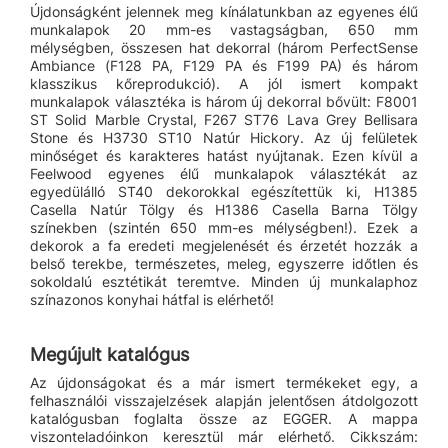
Újdonságként jelennek meg kínálatunkban az egyenes élű
munkalapok 20 mm-es vastagságban, 650 mm
mélységben, összesen hat dekorral (három PerfectSense
Ambiance (F128 PA, F129 PA és F199 PA) és három
klasszikus kőreprodukció). A jól ismert kompakt
munkalapok választéka is három új dekorral bővült: F8001
ST Solid Marble Crystal, F267 ST76 Lava Grey Bellisara
Stone és H3730 ST10 Natúr Hickory. Az új felületek
minőséget és karakteres hatást nyújtanak. Ezen kívül a
Feelwood egyenes élű munkalapok választékát az
egyedülálló ST40 dekorokkal egészítettük ki, H1385
Casella Natúr Tölgy és H1386 Casella Barna Tölgy
színekben (szintén 650 mm-es mélységben!). Ezek a
dekorok a fa eredeti megjelenését és érzetét hozzák a
belső terekbe, természetes, meleg, egyszerre időtlen és
sokoldalú esztétikát teremtve. Minden új munkalaphoz
színazonos konyhai hátfal is elérhető!
Megújult katalógus
Az újdonságokat és a már ismert termékeket egy, a
felhasználói visszajelzések alapján jelentősen átdolgozott
katalógusban foglalta össze az EGGER. A mappa
viszonteladóinkon keresztül már elérhető. Cikkszám: