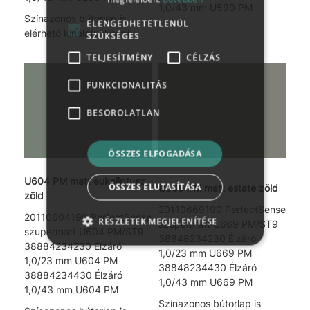
1,0/43 mm U590 PM
Színazonos bútorlap is
ELENGEDHETETLENÜL
elérhető kínálatunkban!
SZÜKSÉGES
TELJESÍTMÉNY
CÉLZÁS
FUNKCIONALITÁS
BESOROLATLAN
ÖSSZES ELFOGADÁSA
U604 PM matt eukaliptusz
ÖSSZES ELUTASÍTÁSA
U669 PM matt estate zöld
zöld
20110669190 PerfectSense
20110604190 PerfectSense
RÉSZLETEK MEGJELENÍTÉSE
szupermatt U669 PM/ST9
szupermatt U604 PM/ST9
38848234230 Élzáró
38884234230 Élzáró
1,0/23 mm U669 PM
1,0/23 mm U604 PM
38848234430 Élzáró
38884234430 Élzáró
1,0/43 mm U669 PM
1,0/43 mm U604 PM
Színazonos bútorlap is