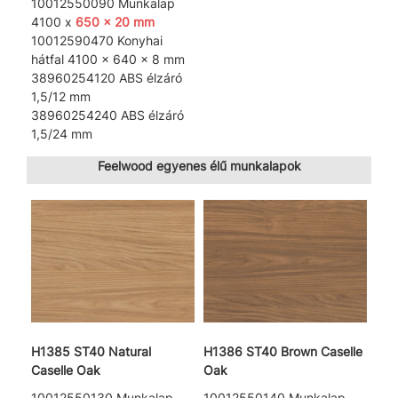
10012550090 Munkalap
4100 x
650 x 20 mm
10012590470 Konyhai
hátfal 4100 x 640 x 8 mm
38960254120 ABS élzáró
1,5/12 mm
38960254240 ABS élzáró
1,5/24 mm
Feelwood egyenes élű munkalapok
H1385 ST40 Natural
H1386 ST40 Brown Caselle
Caselle Oak
Oak
10012550130 Munkalap
10012550140 Munkalap