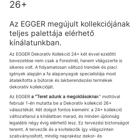
26+
Az EGGER megújult kollekciójának
teljes palettája elérhető
kínálatunkban.
Az EGGER Dekoratív Kollekció 24+ két évvel ezelőtti
bevezetése nem csak a Forestnél, hanem világszerte is
sikeres volt. A folyamatosan változó trendek és piaci
igények alapján a fa alapanyagok specialistája most
átalakította a bútorok és lakberendezési termékek
dekoratív kollekcióját.
Az EGGER
a "Teret adunk a megoldásokna
k" mottóval
február 1-én mutatta be a Dekoratív kollekció 26+
választékát. Két dolgot fontos kiemelni: a 24+ kollekció
változatlanul a kínálatban marad, és minden újdonság
legalább négy évig elérhető lesz. Ez tervezési biztonságot
teremt. A tervezők és a kivitelezők így világszinten
szabványosított, mindig naprakész dekor- és