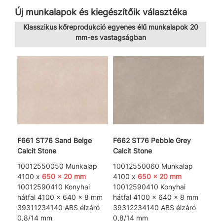
Új munkalapok és kiegészítőik választéka
Klasszikus kőreprodukció egyenes élű munkalapok 20
mm-es vastagságban
F661 ST76 Sand Beige
F662 ST76 Pebble Grey
Calcit Stone
Calcit Stone
10012550050 Munkalap
10012550060 Munkalap
4100 x
650 x 20 mm
4100 x
650 x 20 mm
10012590410 Konyhai
10012590410 Konyhai
hátfal 4100 x 640 x 8 mm
hátfal 4100 x 640 x 8 mm
39311234140 ABS élzáró
39312234140 ABS élzáró
0,8/14 mm
0,8/14 mm