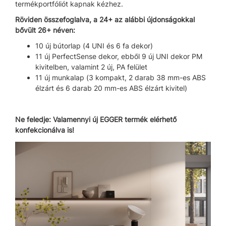
termékportfóliót kapnak kézhez.
Röviden összefoglalva, a 24+ az alábbi újdonságokkal
bővült 26+ néven:
10 új bútorlap (4 UNI és 6 fa dekor)
11 új PerfectSense dekor, ebből 9 új UNI dekor PM
kivitelben, valamint 2 új, PA felület
11 új munkalap (3 kompakt, 2 darab 38 mm-es ABS
élzárt és 6 darab 20 mm-es ABS élzárt kivitel)
Ne feledje: Valamennyi új EGGER termék elérhető
konfekcionálva is!