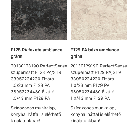
F128 PA fekete ambiance
F129 PA bézs ambiance
gránit
gránit
20130128190 PerfectSense
20130129190 PerfectSense
szupermatt F128 PA/ST9
szupermatt F129 PA/ST9
38952234230 Élzáró
38950234230 Élzáró
1,0/23 mm F128 PA
1,0/23 mm F129 PA
38952234430 Élzáró
38950234430 Élzáró
1,0/43 mm F128 PA
1,0/43 mm F129 PA
Színazonos munkalap,
Színazonos munkalap,
konyhai hátfal is elérhető
konyhai hátfal is elérhető
kínálatunkban!
kínálatunkban!