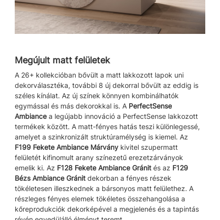
Megújult matt felületek
A 26+ kollekcióban bővült a matt lakkozott lapok uni
dekorválasztéka, további 8 új dekorral bővült az eddig is
széles kínálat. Az új színek könnyen kombinálhatók
egymással és más dekorokkal is. A
PerfectSense
Ambiance
a legújabb innováció a PerfectSense lakkozott
termékek között. A matt-fényes hatás teszi különlegessé,
amelyet a szinkronizált struktúramélység is kiemel. Az
F199 Fekete Ambiance Márvány
kivitel szupermatt
felületét kifinomult arany színezetű erezetzárványok
emelik ki. Az
F128 Fekete Ambiance Gránit
és az
F129
Bézs Ambiance Gránit
dekorban a fényes részek
tökéletesen illeszkednek a bársonyos matt felülethez. A
részleges fényes elemek tökéletes összehangolása a
kőreprodukciók dekorképével a megjelenés és a tapintás
révén egyedülálló élményt teremt.