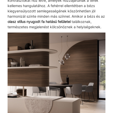
kontrasztokat hoz létre, amelyek hozzájárulnak a terek
kellemes hangulatához. A fehérrel ellentétben a bézs
kiegyensúlyozott semlegességének köszönhetően jól
harmonizál szinte minden más színnel. Amikor a bézs és az
olasz stílus nyugodt fa hatású felületei
találkoznak,
természetes megjelenést kölcsönöznek a helyiségeknek.