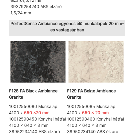
élzáró1,5/12 mm
39379254240 ABS élzáró
1,5/24 mm
PerfectSense Ambiance egyenes élű munkalapok 20 mm-
es vastagságban
F128 PA Black Ambiance
F129 PA Beige Ambiance
Granite
Granite
10012550080 Munkalap
10012550085 Munkalap
4100 x
650 x
20 mm
4100 x
650 x 20 mm
10012590450 Konyhai hátfal
10012590460 Konyhai hátfal
4100 x 640 x 8 mm
4100 x 640 x 8 mm
38952234140 ABS élzáró
38950234140 ABS élzáró