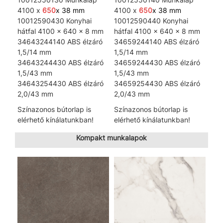
4100 x
650
x 38 mm
4100 x
650
x 38 mm
10012590430 Konyhai
10012590440 Konyhai
hátfal 4100 x 640 x 8 mm
hátfal 4100 x 640 x 8 mm
34643244140 ABS élzáró
34659244140 ABS élzáró
1,5/14 mm
1,5/14 mm
34643244430 ABS élzáró
34659244430 ABS élzáró
1,5/43 mm
1,5/43 mm
34643254430 ABS élzáró
34659254430 ABS élzáró
2,0/43 mm
2,0/43 mm
Színazonos bútorlap is
Színazonos bútorlap is
elérhető kínálatunkban!
elérhető kínálatunkban!
Kompakt munkalapok