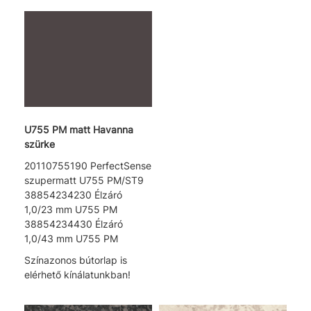
U755 PM matt Havanna
szürke
20110755190 PerfectSense
szupermatt U755 PM/ST9
38854234230 Élzáró
1,0/23 mm U755 PM
38854234430 Élzáró
1,0/43 mm U755 PM
Színazonos bútorlap is
elérhető kínálatunkban!