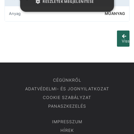
RÉSZLETEK MEGJELENÍTÉSE
Anyag
MŰANYAG
Vissza
CÉGÜNKRŐL
ADATVÉDELMI- ÉS JOGNYILATKOZAT
COOKIE SZABÁLYZAT
PANASZKEZELÉS
IMPRESSZUM
HÍREK