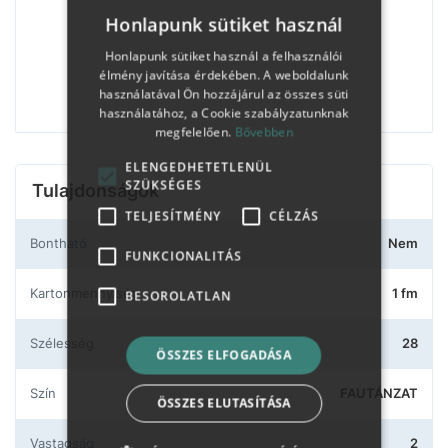
Honlapunk sütiket használ
Honlapunk sütiket használ a felhasználói
élmény javítása érdekében. A weboldalunk
használatával Ön hozzájárul az összes süti
használatához, a Cookie szabályzatunknak
megfelelően.
Bővebben
ELENGEDHETETLENÜL
SZÜKSÉGES
Tulajdonságok
TELJESÍTMÉNY
CÉLZÁS
Bontható
Nem
FUNKCIONALITÁS
Kartonmennyiség
1 fm
BESOROLATLAN
Szélesség
28
ÖSSZES ELFOGADÁSA
Szín
FAUTÁNZAT
ÖSSZES ELUTASÍTÁSA
Vastagság
2