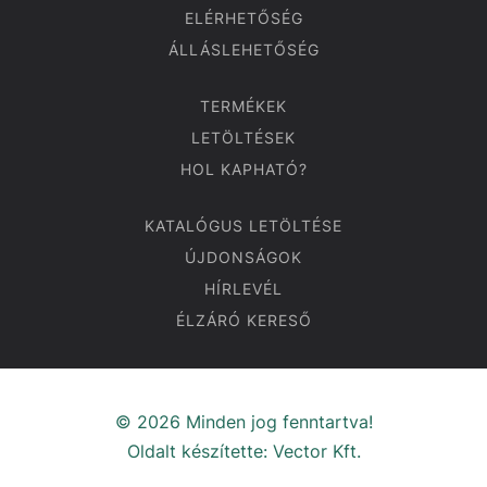
ELÉRHETŐSÉG
ÁLLÁSLEHETŐSÉG
TERMÉKEK
LETÖLTÉSEK
HOL KAPHATÓ?
KATALÓGUS LETÖLTÉSE
ÚJDONSÁGOK
HÍRLEVÉL
ÉLZÁRÓ KERESŐ
© 2026 Minden jog fenntartva!
Oldalt készítette:
Vector Kft.