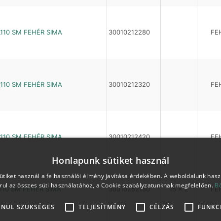
_110 SM FEHÉR SIMA
30010212280
FE
_110 SM FEHÉR SIMA
30010212320
FE
_110 SM FEHÉR SIMA
30010212420
FE
Honlapunk sütiket használ
tiket használ a felhasználói élmény javítása érdekében. A weboldalunk has
rul az összes süti használatához, a Cookie szabályzatunknak megfelelően.
B
110 SM FEHÉR SIMA
30010252150
15 x 2
FE
ENÜL SZÜKSÉGES
TELJESÍTMÉNY
CÉLZÁS
FUNKC