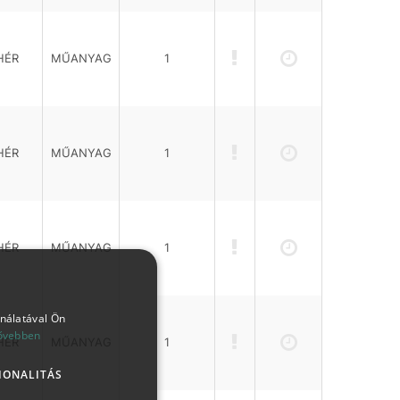
HÉR
MŰANYAG
1
HÉR
MŰANYAG
1
HÉR
MŰANYAG
1
ználatával Ön
ővebben
HÉR
MŰANYAG
1
IONALITÁS