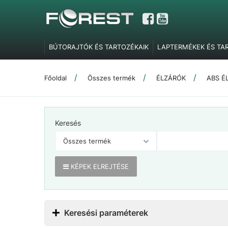
BÚTORAJTÓK ÉS TARTOZÉKAIK
LAPTERMÉKEK ÉS TA
GARDRÓBELEMEK, POLCTARTÓK ÉS SZOBAI KIEGÉSZÍT
TOLÓAJTÓ VASALATOK
FEL- ÉS LENYÍLÓ VASALATOK
Főoldal
Összes termék
ÉLZÁRÓK
ABS É
SZERELVÉNYEK
IRODABÚTOR TARTOZÉKOK
ÉLZÁR
MARKETING ESZKÖZÖK
Keresés
KÉPEK ELREJTÉSE
Keresési paraméterek