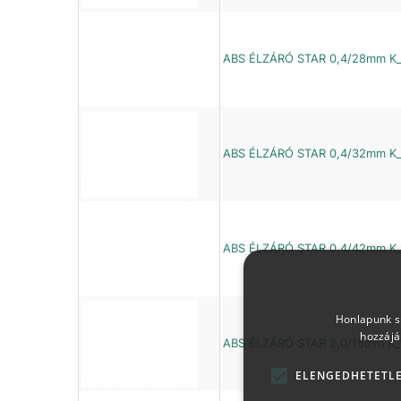
ABS ÉLZÁRÓ STAR 0,4/28mm K
ABS ÉLZÁRÓ STAR 0,4/32mm K
ABS ÉLZÁRÓ STAR 0,4/42mm K
Honlapunk sü
hozzájá
ABS ÉLZÁRÓ STAR 2,0/15mm K_
ELENGEDHETETL