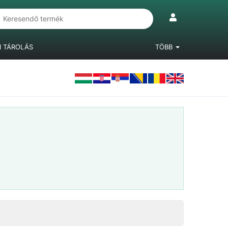
I TÁROLÁS
TÖBB
IÓKRENDSZEREK
LÁBAK, BÚTORGÖRGŐK
LAMINÁLT PADLÓ