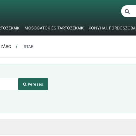
RTOZÉKAIK
MOSOGATÓK ÉS TARTOZÉKAIK
KONYHAI, FŰRDŐSZOBA
ŐK
BÚTORVILÁGÍTÁS
FOGANTYÚK, FOGASOK
BÚTORPÁNTOK
F
BÚTORZÁRAK
FÜGGESZTŐ ELEMEK
ASZTALLÁBAK, SZEKRÉNY
LZÁRÓ
STAR
ÓK
RAGASZTÁS, JAVÍTÁS, CSAVARTAKARÓK
CSOMAGOLÓANYAG
Keresés