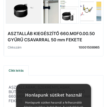
ASZTALLÁB KIEGÉSZÍTŐ 660.M0F0.00.50
GYŰRŰ CSAVARRAL 50 mm FEKETE
Cikkszám
10001508965
Cikk leírás
ASZTALLÁBAK, SZEKRÉNYLÁBAK,
BÚTORGÖRGŐK, ASZTALLÁB KIEGÉSZÍTŐ
Honlapunk sütiket használ
660.M0F0.00.50 GYŰRŰ CSAVARRAL 50 mm
FEKETE
Honlapunk sütiket használ a felhasználói
élmény javítása érdekében. A weboldalunk