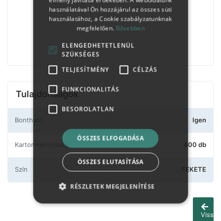
használatával Ön hozzájárul az összes süti
használatához, a Cookie szabályzatunknak
megfelelően.
Bővebben
ELENGEDHETETLENÜL
SZÜKSÉGES
TELJESÍTMÉNY
CÉLZÁS
FUNKCIONALITÁS
Tulajdonságok
BESOROLATLAN
Bontható
Igen
ÖSSZES ELFOGADÁSA
Kartonmennyiség
400 db
ÖSSZES ELUTASÍTÁSA
Szín
FEKETE
RÉSZLETEK MEGJELENÍTÉSE
Vissza