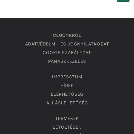
CÉGÜNKRŐL
ADATVÉDELMI- ÉS JOGNYILATKOZAT
COOKIE SZABÁLYZAT
PANASZKEZELÉS
IMPRESSZUM
HÍREK
ELÉRHETŐSÉG
ÁLLÁSLEHETŐSÉG
TERMÉKEK
LETÖLTÉSEK