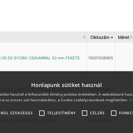
Cikkszám
Méret
0.00.50 GYŰRŰ CSAVARRAL 50 mm FEKETE
10001508965
Honlapunk sütiket használ
0.00.60 GYŰRŰ CSAVARRAL 60 mm FEKETE
10001508967
tiket használ a felhasználói élmény javítása érdekében. A weboldalunk has
rul az összes süti használatához, a Cookie szabályzatunknak megfelelően.
B
ENÜL SZÜKSÉGES
TELJESÍTMÉNY
CÉLZÁS
FUNKC
0.00.00 FELFOGATÓ - FEKETE
10001508970