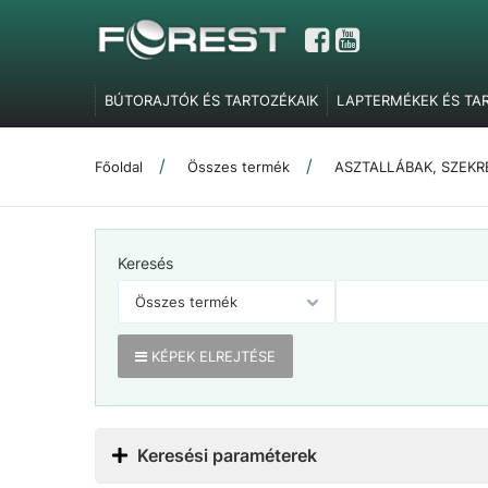
BÚTORAJTÓK ÉS TARTOZÉKAIK
LAPTERMÉKEK ÉS TA
GARDRÓBELEMEK, POLCTARTÓK ÉS SZOBAI KIEGÉSZÍT
TOLÓAJTÓ VASALATOK
FEL- ÉS LENYÍLÓ VASALATOK
Főoldal
Összes termék
ASZTALLÁBAK, SZEK
SZERELVÉNYEK
IRODABÚTOR TARTOZÉKOK
ÉLZÁR
MARKETING ESZKÖZÖK
Keresés
KÉPEK ELREJTÉSE
Keresési paraméterek