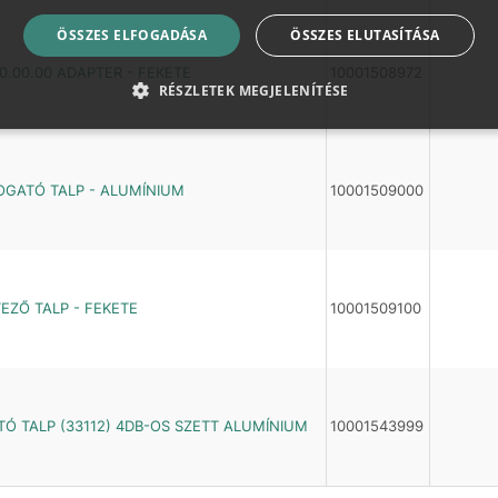
ÖSSZES ELFOGADÁSA
ÖSSZES ELUTASÍTÁSA
0.00.00 ADAPTER - FEKETE
10001508972
RÉSZLETEK MEGJELENÍTÉSE
FOGATÓ TALP - ALUMÍNIUM
10001509000
TEZŐ TALP - FEKETE
10001509100
TÓ TALP (33112) 4DB-OS SZETT ALUMÍNIUM
10001543999