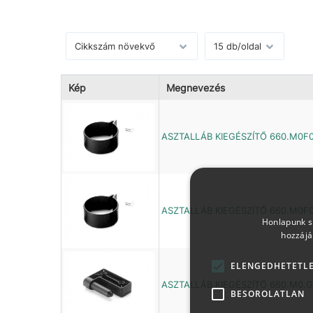
Kép
Megnevezés
ASZTALLÁB KIEGÉSZÍTŐ 660.M0F
ASZTALLÁB KIEGÉSZÍTŐ 660.M0F
Honlapunk sü
hozzájá
ELENGEDHETETL
ASZTALLÁB KIEGÉSZÍTŐ 660.M0.G
BESOROLATLAN