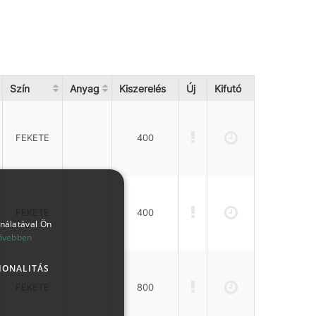
Szín
Anyag
Kiszerelés
Új
Kifutó
FEKETE
400
FEKETE
400
ználatával Ön
ővebben
IONALITÁS
FEKETE
800