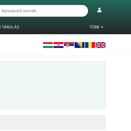
I TÁROLÁS
TÖBB
IÓKRENDSZEREK
LÁBAK, BÚTORGÖRGŐK
LAMINÁLT PADLÓ