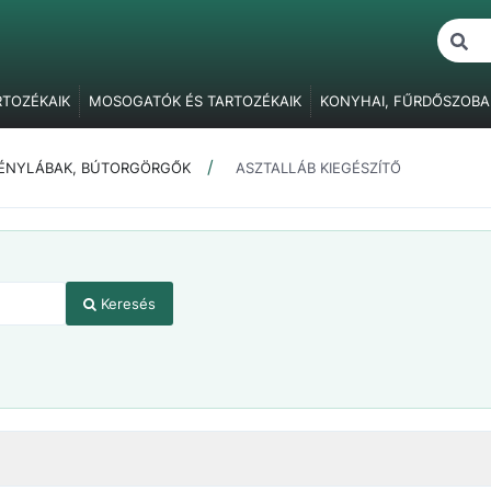
RTOZÉKAIK
MOSOGATÓK ÉS TARTOZÉKAIK
KONYHAI, FŰRDŐSZOBA
ŐK
BÚTORVILÁGÍTÁS
FOGANTYÚK, FOGASOK
BÚTORPÁNTOK
F
BÚTORZÁRAK
FÜGGESZTŐ ELEMEK
ASZTALLÁBAK, SZEKRÉNY
RÉNYLÁBAK, BÚTORGÖRGŐK
ASZTALLÁB KIEGÉSZÍTŐ
ÓK
RAGASZTÁS, JAVÍTÁS, CSAVARTAKARÓK
CSOMAGOLÓANYAG
Keresés