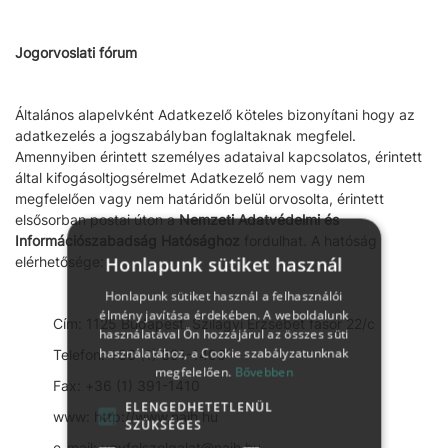
Jogorvoslati fórum
Általános alapelvként Adatkezelő köteles bizonyítani hogy az
adatkezelés a jogszabályban foglaltaknak megfelel.
Amennyiben érintett személyes adataival kapcsolatos, érintett
által kifogásoltjogsérelmet Adatkezelő nem vagy nem
megfelelően vagy nem határidőn belül orvosolta, érintett
elsősorban postai úton a
Nemzeti Adatvédelmi és
Információszabadság Hatósághoz
fordulhat. A hatóság
Honlapunk sütiket használ
elérhetősége:
Honlapunk sütiket használ a felhasználói
élmény javítása érdekében. A weboldalunk
Cím: 1125 Budapest, Szilágyi Erzsébet fasor 22/c
használatával Ön hozzájárul az összes süti
használatához, a Cookie szabályzatunknak
Telefon: +36 (1) 391-1400
megfelelően.
Bővebben
Fax: +36 (1) 391-1410
ELENGEDHETETLENÜL
www: http://www.naih.hu
SZÜKSÉGES
e-mail: ugyfelszolgalat@naih.hu