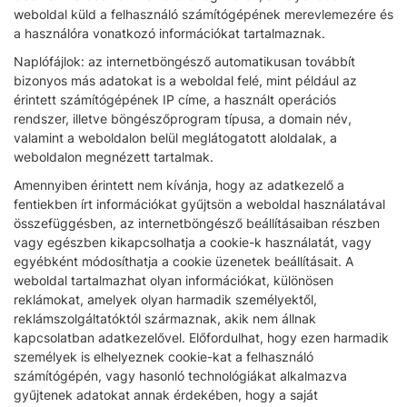
weboldal küld a felhasználó számítógépének merevlemezére és
a használóra vonatkozó információkat tartalmaznak.
Naplófájlok: az internetböngésző automatikusan továbbít
bizonyos más adatokat is a weboldal felé, mint például az
érintett számítógépének IP címe, a használt operációs
rendszer, illetve böngészőprogram típusa, a domain név,
valamint a weboldalon belül meglátogatott aloldalak, a
weboldalon megnézett tartalmak.
Amennyiben érintett nem kívánja, hogy az adatkezelő a
fentiekben írt információkat gyűjtsön a weboldal használatával
összefüggésben, az internetböngésző beállításaiban részben
vagy egészben kikapcsolhatja a cookie-k használatát, vagy
egyébként módosíthatja a cookie üzenetek beállításait. A
weboldal tartalmazhat olyan információkat, különösen
reklámokat, amelyek olyan harmadik személyektől,
reklámszolgáltatóktól származnak, akik nem állnak
kapcsolatban adatkezelővel. Előfordulhat, hogy ezen harmadik
személyek is elhelyeznek cookie-kat a felhasználó
számítógépén, vagy hasonló technológiákat alkalmazva
gyűjtenek adatokat annak érdekében, hogy a saját