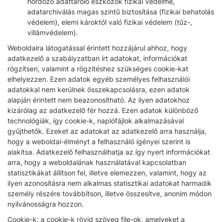
hordozó adattároló eszközök fizikai védelme,
adatarchiválás magas szintű biztosítása (fizikai behatolás
védelem), elemi károktól való fizikai védelem (tűz-,
villámvédelem).
Weboldalra látogatással érintett hozzájárul ahhoz, hogy
adatkezelő a szabályzatban írt adatokat, információkat
rögzítsen, valamint a rögzítéshez szükséges cookie-kat
elhelyezzen. Ezen adatok egyéb személyes felhasználói
adatokkal nem kerülnek összekapcsolásra, ezen adatok
alapján érintett nem beazonosítható. Az ilyen adatokhoz
kizárólag az adatkezelő fér hozzá. Ezen adatok különböző
technológiák, így cookie-k, naplófájlok alkalmazásával
gyűjthetők. Ezeket az adatokat az adatkezelő arra használja,
hogy a weboldal-élményt a felhasználó igényei szerint is
alakítsa. Adatkezelő felhasználhatja az így nyert információkat
arra, hogy a weboldalának használatával kapcsolatban
statisztikákat állítson fel, illetve elemezzen, valamint, hogy az
ilyen azonosításra nem alkalmas statisztikai adatokat harmadik
személy részére továbbítson, illetve összesítve, anonim módon
nyilvánosságra hozzon.
Cookie-k: a cookie-k rövid szöveg file-ok, amelyeket a