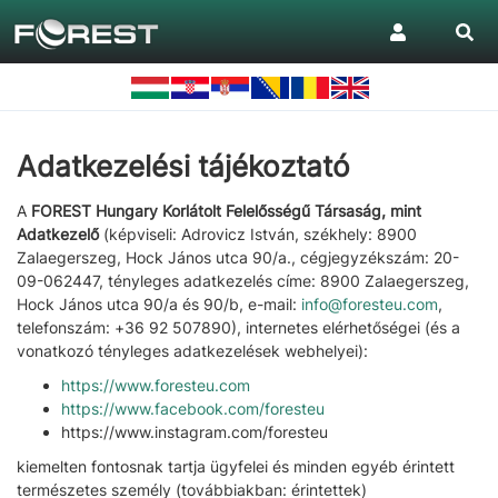
Adatkezelési tájékoztató
A
FOREST Hungary Korlátolt Felelősségű Társaság, mint
Adatkezelő
(képviseli: Adrovicz István, székhely: 8900
Zalaegerszeg, Hock János utca 90/a., cégjegyzékszám: 20-
09-062447, tényleges adatkezelés címe: 8900 Zalaegerszeg,
Hock János utca 90/a és 90/b, e-mail:
info@foresteu.com
,
telefonszám: +36 92 507890), internetes elérhetőségei (és a
vonatkozó tényleges adatkezelések webhelyei):
https://www.foresteu.com
https://www.facebook.com/foresteu
https://www.instagram.com/foresteu
kiemelten fontosnak tartja ügyfelei és minden egyéb érintett
természetes személy (továbbiakban: érintettek)