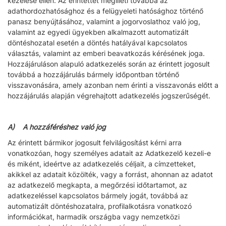
kezelése ellen. Az érintettet megilleti továbbá az
adathordozhatósághoz és a felügyeleti hatósághoz történő
panasz benyújtásához, valamint a jogorvoslathoz való jog,
valamint az egyedi ügyekben alkalmazott automatizált
döntéshozatal esetén a döntés hatályával kapcsolatos
választás, valamint az emberi beavatkozás kérésének joga.
Hozzájáruláson alapuló adatkezelés során az érintett jogosult
továbbá a hozzájárulás bármely időpontban történő
visszavonására, amely azonban nem érinti a visszavonás előtt a
hozzájárulás alapján végrehajtott adatkezelés jogszerűségét.
A) A hozzáféréshez való jog
Az érintett bármikor jogosult felvilágosítást kérni arra
vonatkozóan, hogy személyes adatait az Adatkezelő kezeli-e
és miként, ideértve az adatkezelés céljait, a címzetteket,
akikkel az adatait közölték, vagy a forrást, ahonnan az adatot
az adatkezelő megkapta, a megőrzési időtartamot, az
adatkezeléssel kapcsolatos bármely jogát, továbbá az
automatizált döntéshozatalra, profilalkotásra vonatkozó
információkat, harmadik országba vagy nemzetközi