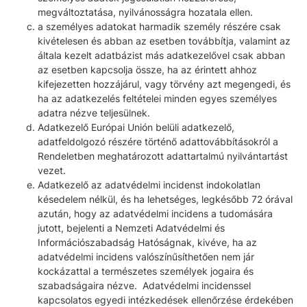
megváltoztatása, nyilvánosságra hozatala ellen.
a személyes adatokat harmadik személy részére csak
kivételesen és abban az esetben továbbítja, valamint az
általa kezelt adatbázist más adatkezelővel csak abban
az esetben kapcsolja össze, ha az érintett ahhoz
kifejezetten hozzájárul, vagy törvény azt megengedi, és
ha az adatkezelés feltételei minden egyes személyes
adatra nézve teljesülnek.
Adatkezelő Európai Unión belüli adatkezelő,
adatfeldolgozó részére történő adattovábbításokról a
Rendeletben meghatározott adattartalmú nyilvántartást
vezet.
Adatkezelő az adatvédelmi incidenst indokolatlan
késedelem nélkül, és ha lehetséges, legkésőbb 72 órával
azután, hogy az adatvédelmi incidens a tudomására
jutott, bejelenti a Nemzeti Adatvédelmi és
Információszabadság Hatóságnak, kivéve, ha az
adatvédelmi incidens valószínűsíthetően nem jár
kockázattal a természetes személyek jogaira és
szabadságaira nézve. Adatvédelmi incidenssel
kapcsolatos egyedi intézkedések ellenőrzése érdekében