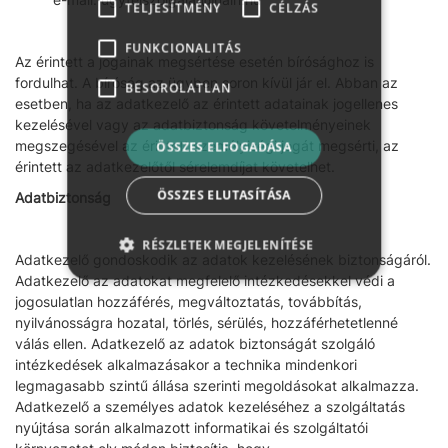
TELJESÍTMÉNY
CÉLZÁS
FUNKCIONALITÁS
Az érintett a jogainak megsértése esetén bírósághoz is
fordulhat. A bíróság az ügyben soron kívül jár el. Abban az
BESOROLATLAN
esetben, ha az adatkezelő az érintett adatainak jogellenes
kezelésével vagy az adatbiztonság követelményeinek
megszegésével az érintett személyiségi jogát megsérti, az
ÖSSZES ELFOGADÁSA
érintett az adatkezelőtől sérelemdíjat követelhet.
ÖSSZES ELUTASÍTÁSA
Adatbiztonság
RÉSZLETEK MEGJELENÍTÉSE
Adatkezelő gondoskodik az adatok kezelésének biztonságáról.
Adatkezelő az adatokat megfelelő intézkedésekkel védi a
jogosulatlan hozzáférés, megváltoztatás, továbbítás,
nyilvánosságra hozatal, törlés, sérülés, hozzáférhetetlenné
válás ellen. Adatkezelő az adatok biztonságát szolgáló
intézkedések alkalmazásakor a technika mindenkori
legmagasabb szintű állása szerinti megoldásokat alkalmazza.
Adatkezelő a személyes adatok kezeléséhez a szolgáltatás
nyújtása során alkalmazott informatikai és szolgáltatói