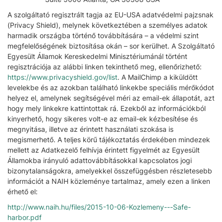
A szolgáltató regisztrált tagja az EU-USA adatvédelmi pajzsnak
(Privacy Shield), melynek következtében a személyes adatok
harmadik országba történő továbbítására – a védelmi szint
megfelelőségének biztosítása okán – sor kerülhet. A Szolgáltató
Egyesült Államok Kereskedelmi Minisztériumánál történt
regisztrációja az alábbi linken tekinthető meg, ellenőrizhető:
https://www.privacyshield.gov/list
. A MailChimp a kiküldött
levelekbe és az azokban található linkekbe speciális mérőkódot
helyez el, amelynek segítségével méri az email-ek állapotát, azt
hogy mely linkekre kattintottak rá. Ezekből az információkból
kinyerhető, hogy sikeres volt-e az email-ek kézbesítése és
megnyitása, illetve az érintett használati szokása is
megismerhető. A teljes körű tájékoztatás érdekében mindezek
mellett az Adatkezelő felhívja érintett figyelmét az Egyesült
Államokba irányuló adattovábbításokkal kapcsolatos jogi
bizonytalanságokra, amelyekkel összefüggésben részletesebb
információt a NAIH közleménye tartalmaz, amely ezen a linken
érhető el:
http://www.naih.hu/files/2015-10-06-Kozlemeny---Safe-
harbor.pdf