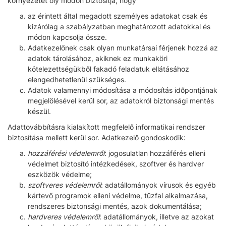
környezetet oly módon biztosítja, hogy
az érintett által megadott személyes adatokat csak és
kizárólag a szabályzatban meghatározott adatokkal és
módon kapcsolja össze.
Adatkezelőnek csak olyan munkatársai férjenek hozzá az
adatok tárolásához, akiknek ez munkaköri
kötelezettségükből fakadó feladatuk ellátásához
elengedhetetlenül szükséges.
Adatok valamennyi módosítása a módosítás időpontjának
megjelölésével kerül sor, az adatokról biztonsági mentés
készül.
Adattovábbításra kialakított megfelelő informatikai rendszer
biztosítása mellett kerül sor. Adatkezelő gondoskodik:
hozzáférési védelemről
: jogosulatlan hozzáférés elleni
védelmet biztosító intézkedések, szoftver és hardver
eszközök védelme;
szoftveres védelemről
: adatállományok vírusok és egyéb
kártevő programok elleni védelme, tűzfal alkalmazása,
rendszeres biztonsági mentés, azok dokumentálása;
hardveres védelemről
: adatállományok, illetve az azokat