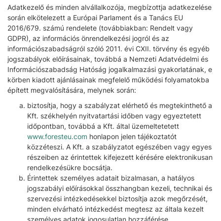
Adatkezelő és minden alvállalkozója, megbízottja adatkezelése
során elkötelezett a Európai Parlament és a Tanács EU
2016/679. számú rendelete (továbbiakban: Rendelt vagy
GDPR), az információs önrendelkezési jogról és az
információszabadságról szóló 2011. évi CXII. törvény és egyéb
jogszabályok előírásainak, továbbá a Nemzeti Adatvédelmi és
Információszabadság Hatóság jogalkalmazási gyakorlatának, e
körben kiadott ajánlásainak megfelelő működési folyamatokba
épített megvalósítására, melynek során:
biztosítja, hogy a szabályzat elérhető és megtekinthető a
Kft. székhelyén nyitvatartási időben vagy egyeztetett
időpontban, továbbá a Kft. által üzemeltetetett
www.foresteu.com
honlapon jelen tájékoztatót
közzéteszi. A Kft. a szabályzatot egészében vagy egyes
részeiben az érintettek kifejezett kérésére elektronikusan
rendelkezésükre bocsátja.
Érintettek személyes adatait bizalmasan, a hatályos
jogszabályi előírásokkal összhangban kezeli, technikai és
szervezési intézkedésekkel biztosítja azok megőrzését,
minden elvárható intézkedést megtesz az általa kezelt
személyes adatok jogosulatlan hozzáférése,