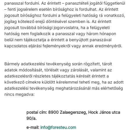
panasszal fordulni. Az érintett – panasztételi jogától függetlenül
– fenti jogsérelem esetén bírósághoz is fordulhat. Az érintett
jogosult bírósághoz fordulni a felügyeleti hatóság rá vonatkozó,
jogilag kötelező erejű döntésével szemben is. Az érintett
jogosult továbbá bírósági jogorvoslatra, ha a felügyeleti
hatóság nem foglalkozik a panasszal vagy három hónapon
belül nem tájékoztatja a érintett a benyújtott panaszával
kapcsolatos eljárási fejleményekről vagy annak eredményéről.
Bármely adatkezelési tevékenység során rögzített, tárolt
adatok módosítását, törlését vagy zárolását, valamint az
adatkezelésről részletes tájékoztatás kérését érintett a
következő címekre küldött kérelemmel teheti meg, ha az adott
adatkezelési tevékenység meghatározásánál más elérhetőség
nincs megadva:
postai cím: 8900 Zalaegerszeg, Hock János utca
90/a.
e-mail:
info@foresteu.com