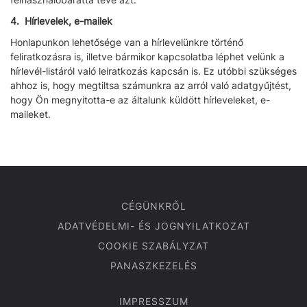
4. Hírlevelek, e-mailek
Honlapunkon lehetősége van a hírlevelünkre történő
feliratkozásra is, illetve bármikor kapcsolatba léphet velünk a
hírlevél-listáról való leiratkozás kapcsán is. Ez utóbbi szükséges
ahhoz is, hogy megtiltsa számunkra az arról való adatgyűjtést,
hogy Ön megnyitotta-e az általunk küldött hírleveleket, e-
maileket.
CÉGÜNKRŐL
ADATVÉDELMI- ÉS JOGNYILATKOZAT
COOKIE SZABÁLYZAT
PANASZKEZELÉS
IMPRESSZUM