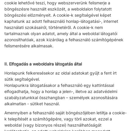
cookie lehetővé teszi, hogy webszerverünk felismerje a
böngészésre használt eszközét, a weboldalon folytatott
böngészési előzményeit. A cookie-k segítségével képet
kaphatunk az adott felhasználó honlap-látogatási-, internet
használati szokásairól, történetéről. A cookie-k nem
tartalmaznak olyan adatot, amely által a weboldal látogatói
azonosíthatóak, azok kizárólag a felhasználó számítógépének
felismerésére alkalmasak.
II. Elfogadás a weboldalra látogatás által
Honlapunk felkeresésekor az oldal adatokat gyűjt a fent írt
sütik segítségével.
Honlapunkra látogatásakor a felhasználó egy kattintással
elfogadhatja, hogy a honlap a jelen-, illetve az adatvédelmi
szabályzatunkkal összhangban – személyek azonosítására
alkalmatlan - sütiket használ.
Amennyiben a felhasználó saját böngészőjében letiltja a cookie-
k telepítését a számítógépére, vagy törli azokat, ezzel a
weboldal (vagy bizonyos részei) használhatóságát