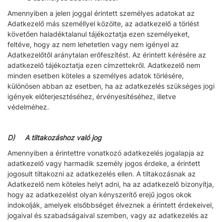
Amennyiben a jelen joggal érintett személyes adatokat az
Adatkezelő más személlyel közölte, az adatkezelő a törlést
követően haladéktalanul tájékoztatja ezen személyeket,
feltéve, hogy az nem lehetetlen vagy nem igényel az
Adatkezelőtől aránytalan erőfeszítést. Az érintett kérésére az
adatkezelő tájékoztatja ezen címzettekről. Adatkezelő nem
minden esetben köteles a személyes adatok törlésére,
különösen abban az esetben, ha az adatkezelés szükséges jogi
igények előterjesztéséhez, érvényesítéséhez, illetve
védelméhez.
D) A tiltakozáshoz való jog
Amennyiben a érintettre vonatkozó adatkezelés jogalapja az
adatkezelő vagy harmadik személy jogos érdeke, a érintett
jogosult tiltakozni az adatkezelés ellen. A tiltakozásnak az
Adatkezelő nem köteles helyt adni, ha az adatkezelő bizonyítja,
hogy az adatkezelést olyan kényszerítő erejű jogos okok
indokolják, amelyek elsőbbséget élveznek a érintett érdekeivel,
jogaival és szabadságaival szemben, vagy az adatkezelés az