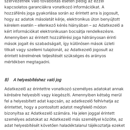
szervezetnek való továbbítás esetén pedig az ezzel
kapcsolatos garanciákra vonatkozó információkat. A
hozzáférés joga gyakorlása során az érintett arra is jogosult,
hogy az adatok másolatát kérje, elektronikus úton benyújtott
kérelem esetén – ellenkező kérés hiányában – az Adatkezelő a
kért információkat elektronikusan bocsátja rendelkezésre.
Amennyiben az érintett hozzáférési joga hátrányosan érinti
mások jogait és szabadságait, így különösen mások üzleti
titkait vagy szellemi tulajdonát, az Adatkezelő jogosult az
érintett kérelmének teljesítését szükséges és arányos
mértékben megtagadni.
B) A helyesbítéshez való jog
Adatkezelő az érintettre vonatkozó személyes adatokat annak
kérésére helyesbíti vagy kiegészíti. Amennyiben kétség merül
fel a helyesbített adat kapcsán, az adatkezelő felhívhatja az
érintettet, hogy a pontosított adatot megfelelő módon
bizonyítsa az Adatkezelő számára. Ha jelen joggal érintett
személyes adatokat az Adatkezelő más személlyel közölte, az
adat helyesbítését követően haladéktalanul tájékoztatja ezeket