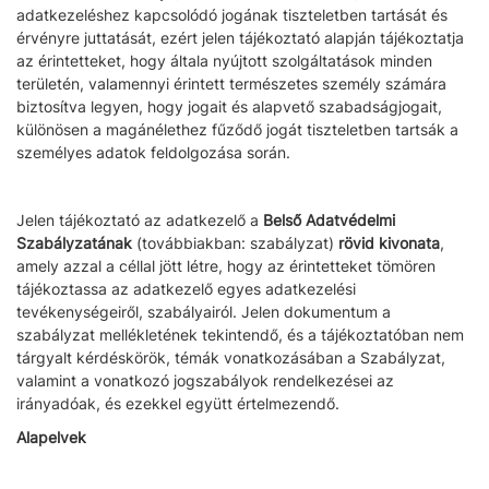
adatkezeléshez kapcsolódó jogának tiszteletben tartását és
érvényre juttatását, ezért jelen tájékoztató alapján tájékoztatja
az érintetteket, hogy általa nyújtott szolgáltatások minden
területén, valamennyi érintett természetes személy számára
biztosítva legyen, hogy jogait és alapvető szabadságjogait,
különösen a magánélethez fűződő jogát tiszteletben tartsák a
személyes adatok feldolgozása során.
Jelen tájékoztató az adatkezelő a
Belső Adatvédelmi
Szabályzatának
(továbbiakban: szabályzat)
rövid kivonata
,
amely azzal a céllal jött létre, hogy az érintetteket tömören
tájékoztassa az adatkezelő egyes adatkezelési
tevékenységeiről, szabályairól. Jelen dokumentum a
szabályzat mellékletének tekintendő, és a tájékoztatóban nem
tárgyalt kérdéskörök, témák vonatkozásában a Szabályzat,
valamint a vonatkozó jogszabályok rendelkezései az
irányadóak, és ezekkel együtt értelmezendő.
Alapelvek