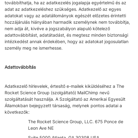
továbbíthatja, ha az adatkezelés jogalapja egyértelmű és az
adat az adatkezeléshez szükséges. Adatkezelő az egyes
adatokat vagy az adatállományok egészét előzetes érintetti
hozzájárulás hiányában harmadik személynek nem továbbítja,
nem adja át, kivéve a jogszabályon alapuló kötelező
adattovábbítást, adatátadást, és megtesz minden biztonsági
intézkedést annak érdekében, hogy az adatokat jogosulatlan
személy meg ne ismerhesse.
Adattovábbítás
Adatkezelő hírlevelek, értesítő e-mailek kiküldéséhez a The
Rocket Science Group (szolgáltató) MailChimp nevű
szolgáltatását használja. A Szolgáltató az Amerikai Egyesült
Államokban bejegyzett társaság, melynek pontos adatai a
következők:
The Rocket Science Group, LLC. 675 Ponce de
Leon Ave NE
Suite 5000 Atlanta, GA 30308 USA