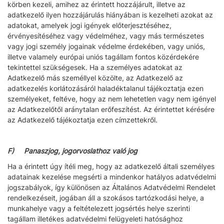
körben kezeli, amihez az érintett hozzájárult, illetve az
adatkezelő ilyen hozzájárulás hiányában is kezelheti azokat az
adatokat, amelyek jogi igények előterjesztéséhez,
érvényesítéséhez vagy védelméhez, vagy más természetes
vagy jogi személy jogainak védelme érdekében, vagy uniós,
illetve valamely európai uniós tagállam fontos közérdekére
tekintettel szükségesek. Ha a személyes adatokat az
Adatkezelő más személlyel közölte, az Adatkezelő az
adatkezelés korlátozásáról haladéktalanul tájékoztatja ezen
személyeket, feltéve, hogy az nem lehetetlen vagy nem igényel
az Adatkezelőtől aránytalan erőfeszítést. Az érintettet kérésére
az Adatkezelő tájékoztatja ezen címzettekről.
F) Panaszjog, jogorvoslathoz való jog
Ha a érintett úgy ítéli meg, hogy az adatkezelő általi személyes
adatainak kezelése megsérti a mindenkor hatályos adatvédelmi
jogszabályok, így különösen az Általános Adatvédelmi Rendelet
rendelkezéseit, jogában áll a szokásos tartózkodási helye, a
munkahelye vagy a feltételezett jogsértés helye szerinti
tagállam illetékes adatvédelmi felügyeleti hatósághoz