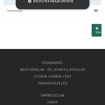
RÉSZLETEK MEGJELENÍTÉSE
Szélesség
60
Vissza
CÉGÜNKRŐL
ADATVÉDELMI- ÉS JOGNYILATKOZAT
COOKIE SZABÁLYZAT
PANASZKEZELÉS
IMPRESSZUM
HÍREK