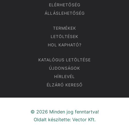
ELÉRHETŐSÉG
ÁLLÁSLEHETŐSÉG
TERMÉKEK
LETÖLTÉSEK
HOL KAPHATÓ?
KATALÓGUS LETÖLTÉSE
ÚJDONSÁGOK
HÍRLEVÉL
ÉLZÁRÓ KERESŐ
© 2026 Minden jog fenntartva!
Oldalt készítette:
Vector Kft.