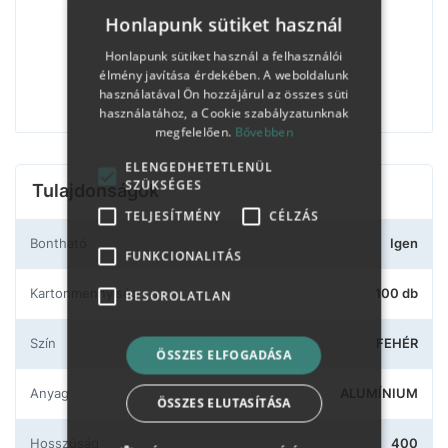
Honlapunk sütiket használ
Honlapunk sütiket használ a felhasználói
élmény javítása érdekében. A weboldalunk
használatával Ön hozzájárul az összes süti
használatához, a Cookie szabályzatunknak
megfelelően.
Bővebben
ELENGEDHETETLENÜL
SZÜKSÉGES
Tulajdonságok
TELJESÍTMÉNY
CÉLZÁS
Bontható
Igen
FUNKCIONALITÁS
Kartonmennyiség
100 db
BESOROLATLAN
Szín
FEHÉR
ÖSSZES ELFOGADÁSA
Anyag
ALUMÍNIUM
ÖSSZES ELUTASÍTÁSA
Hosszúság
400