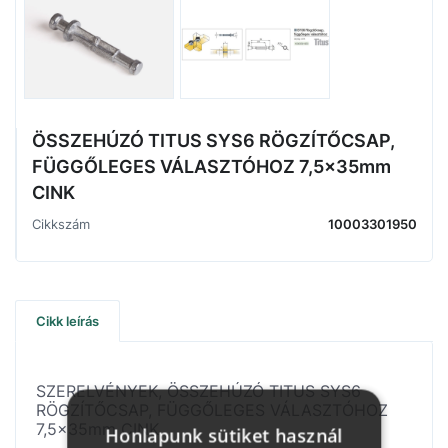
ÖSSZEHÚZÓ TITUS SYS6 RÖGZÍTŐCSAP,
FÜGGŐLEGES VÁLASZTÓHOZ 7,5x35mm
CINK
Cikkszám
10003301950
Cikk leírás
SZERELVÉNYEK, ÖSSZEHÚZÓ TITUS SYS6
RÖGZÍTŐCSAP, FÜGGŐLEGES VÁLASZTÓHOZ
7,5x35mm CINK
Honlapunk sütiket használ