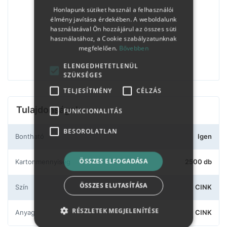
Honlapunk sütiket használ a felhasználói
élmény javítása érdekében. A weboldalunk
használatával Ön hozzájárul az összes süti
használatához, a Cookie szabályzatunknak
megfelelően.
Bővebben
ELENGEDHETETLENÜL
SZÜKSÉGES
TELJESÍTMÉNY
CÉLZÁS
Tulajdonságok
FUNKCIONALITÁS
BESOROLATLAN
Bontható
Igen
ÖSSZES ELFOGADÁSA
Kartonmennyiség
2500 db
ÖSSZES ELUTASÍTÁSA
Szín
CINK
RÉSZLETEK MEGJELENÍTÉSE
Anyag
CINK