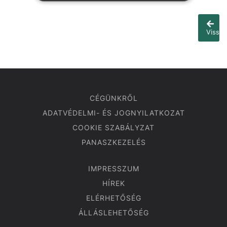
Vissza
CÉGÜNKRŐL
ADATVÉDELMI- ÉS JOGNYILATKOZAT
COOKIE SZABÁLYZAT
PANASZKEZELÉS
IMPRESSZUM
HÍREK
ELÉRHETŐSÉG
ÁLLÁSLEHETŐSÉG