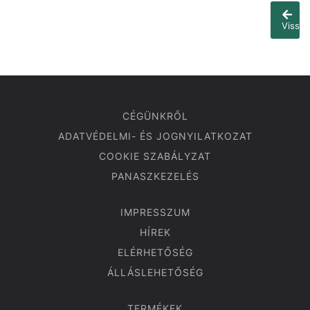
Vissza
CÉGÜNKRŐL
ADATVÉDELMI- ÉS JOGNYILATKOZAT
COOKIE SZABÁLYZAT
PANASZKEZELÉS
IMPRESSZUM
HÍREK
ELÉRHETŐSÉG
ÁLLÁSLEHETŐSÉG
TERMÉKEK