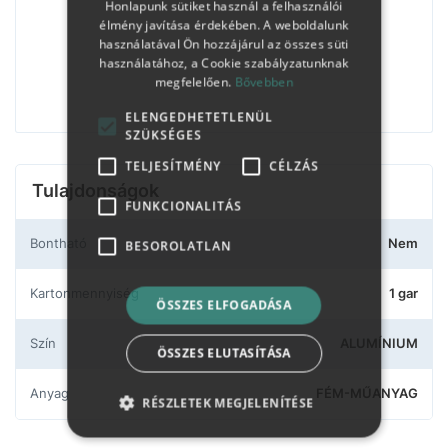
Honlapunk sütiket használ a felhasználói
élmény javítása érdekében. A weboldalunk
használatával Ön hozzájárul az összes süti
használatához, a Cookie szabályzatunknak
megfelelően.
Bővebben
ELENGEDHETETLENÜL
SZÜKSÉGES
TELJESÍTMÉNY
CÉLZÁS
Tulajdonságok
FUNKCIONALITÁS
Bontható
Nem
BESOROLATLAN
Kartonmennyiség
1 gar
ÖSSZES ELFOGADÁSA
Szín
ALUMÍNIUM
ÖSSZES ELUTASÍTÁSA
Anyag
FÉM-MŰANYAG
RÉSZLETEK MEGJELENÍTÉSE