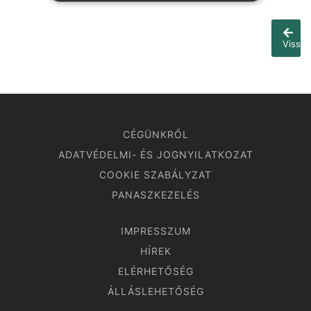
Vissza
CÉGÜNKRŐL
ADATVÉDELMI- ÉS JOGNYILATKOZAT
COOKIE SZABÁLYZAT
PANASZKEZELÉS
IMPRESSZUM
HÍREK
ELÉRHETŐSÉG
ÁLLÁSLEHETŐSÉG