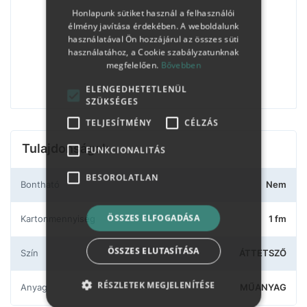
Honlapunk sütiket használ a felhasználói
élmény javítása érdekében. A weboldalunk
használatával Ön hozzájárul az összes süti
használatához, a Cookie szabályzatunknak
megfelelően.
Bővebben
ELENGEDHETETLENÜL
SZÜKSÉGES
TELJESÍTMÉNY
CÉLZÁS
Tulajdonságok
FUNKCIONALITÁS
BESOROLATLAN
Bontható
Nem
ÖSSZES ELFOGADÁSA
Kartonmennyiség
1 fm
ÖSSZES ELUTASÍTÁSA
Szín
ÁTTETSZŐ
RÉSZLETEK MEGJELENÍTÉSE
Anyag
MŰANYAG