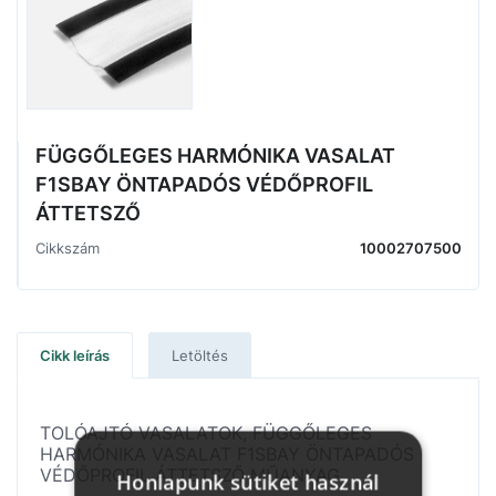
FÜGGŐLEGES HARMÓNIKA VASALAT
F1SBAY ÖNTAPADÓS VÉDŐPROFIL
ÁTTETSZŐ
Cikkszám
10002707500
Cikk leírás
Letöltés
TOLÓAJTÓ VASALATOK, FÜGGŐLEGES
HARMÓNIKA VASALAT F1SBAY ÖNTAPADÓS
VÉDŐPROFIL ÁTTETSZŐ MŰANYAG
Honlapunk sütiket használ