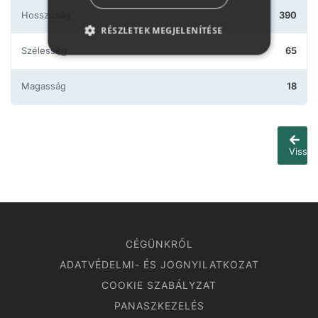
Hosszúság
390
RÉSZLETEK MEGJELENÍTÉSE
Szélesség
65
Magasság
18
Vissza
CÉGÜNKRŐL
ADATVÉDELMI- ÉS JOGNYILATKOZAT
COOKIE SZABÁLYZAT
PANASZKEZELÉS