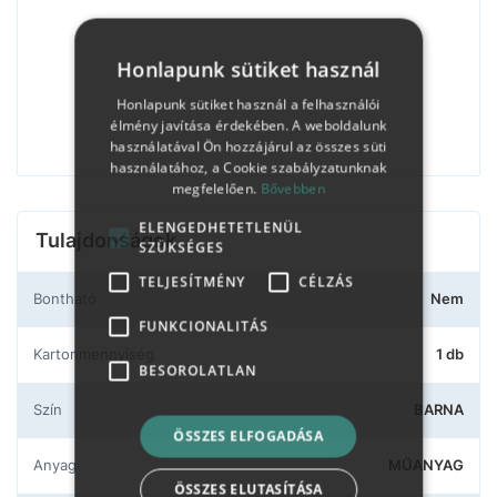
Honlapunk sütiket használ
Honlapunk sütiket használ a felhasználói
élmény javítása érdekében. A weboldalunk
használatával Ön hozzájárul az összes süti
használatához, a Cookie szabályzatunknak
megfelelően.
Bővebben
ELENGEDHETETLENÜL
Tulajdonságok
SZÜKSÉGES
TELJESÍTMÉNY
CÉLZÁS
Bontható
Nem
FUNKCIONALITÁS
Kartonmennyiség
1 db
BESOROLATLAN
Szín
BARNA
ÖSSZES ELFOGADÁSA
Anyag
MŰANYAG
ÖSSZES ELUTASÍTÁSA