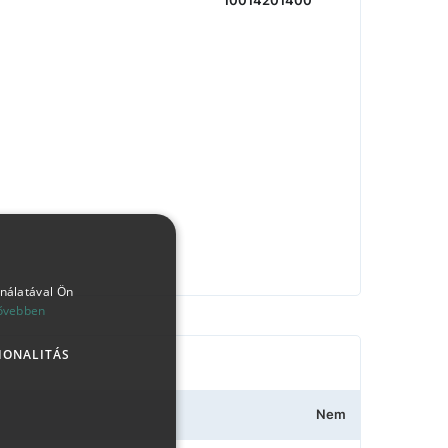
10014201400
ználatával Ön
ővebben
IONALITÁS
Nem