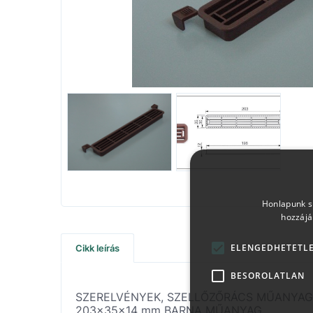
Honlapunk sü
hozzájá
ELENGEDHETETL
Cikk leírás
BESOROLATLAN
SZERELVÉNYEK, SZELLŐZŐRÁCS MŰANYAG
203x35x14 mm BARNA MŰANYAG