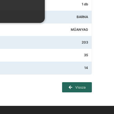
1 db
BARNA
MŰANYAG
203
35
14
Vissza