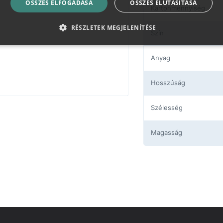
ÖSSZES ELFOGADÁSA
ÖSSZES ELUTASÍTÁSA
Kartonmennyiség
RÉSZLETEK MEGJELENÍTÉSE
Szín
Anyag
Hosszúság
Szélesség
Magasság