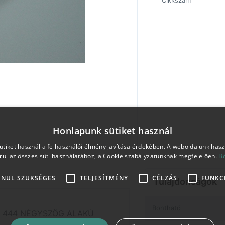
Cikkszám
Honlapunk sütiket használ
tiket használ a felhasználói élmény javítása érdekében. A weboldalunk has
rul az összes süti használatához, a Cookie szabályzatunknak megfelelően.
B
ENÜL SZÜKSÉGES
TELJESÍTMÉNY
CÉLZÁS
FUNKC
Tulajdonságok
Bontható
 444 NÉGYSZÖG ALAKÚ