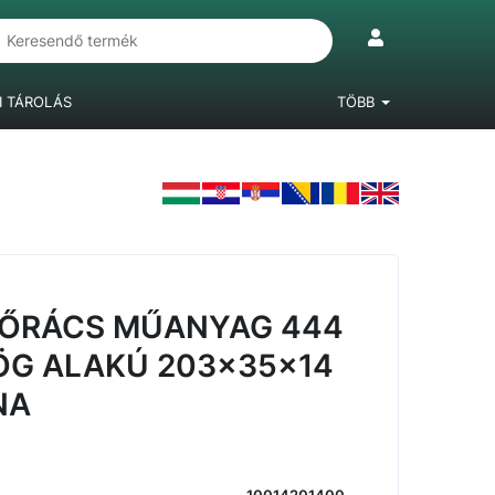
I TÁROLÁS
TÖBB
IÓKRENDSZEREK
LÁBAK, BÚTORGÖRGŐK
LAMINÁLT PADLÓ
ZŐRÁCS MŰANYAG 444
G ALAKÚ 203x35x14
NA