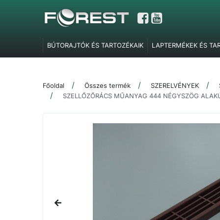
BÚTORAJTÓK ÉS TARTOZÉKAIK
LAPTERMÉKEK ÉS TA
GARDRÓBELEMEK, POLCTARTÓK ÉS SZOBAI KIEGÉSZÍT
TOLÓAJTÓ VASALATOK
FEL- ÉS LENYÍLÓ VASALATOK
Főoldal
Összes termék
SZERELVÉNYEK
SZERELVÉNYEK
IRODABÚTOR TARTOZÉKOK
ÉLZÁR
SZELLŐZŐRÁCS MŰANYAG 444 NÉGYSZÖG ALAKÚ
MARKETING ESZKÖZÖK