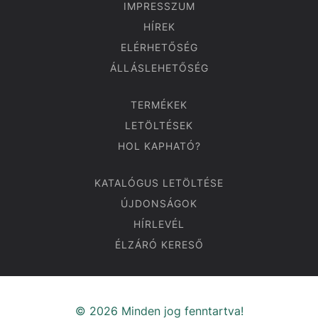
IMPRESSZUM
HÍREK
ELÉRHETŐSÉG
ÁLLÁSLEHETŐSÉG
TERMÉKEK
LETÖLTÉSEK
HOL KAPHATÓ?
KATALÓGUS LETÖLTÉSE
ÚJDONSÁGOK
HÍRLEVÉL
ÉLZÁRÓ KERESŐ
© 2026 Minden jog fenntartva!