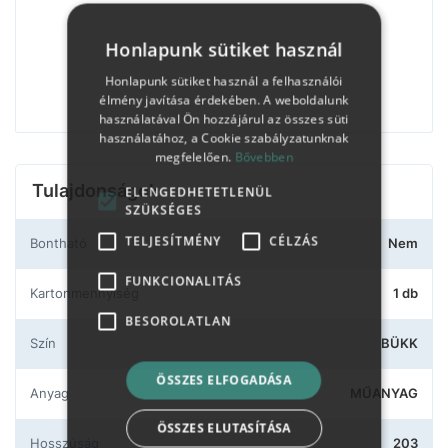
Honlapunk sütiket használ
Honlapunk sütiket használ a felhasználói
élmény javítása érdekében. A weboldalunk
használatával Ön hozzájárul az összes süti
használatához, a Cookie szabályzatunknak
megfelelően.
Bővebben
Tulajdonságok
ELENGEDHETETLENÜL
SZÜKSÉGES
TELJESÍTMÉNY
CÉLZÁS
Bontható
Nem
FUNKCIONALITÁS
Kartonmennyiség
1 db
BESOROLATLAN
Szín
BÜKK
ÖSSZES ELFOGADÁSA
Anyag
MŰANYAG
ÖSSZES ELUTASÍTÁSA
Hosszúság
203