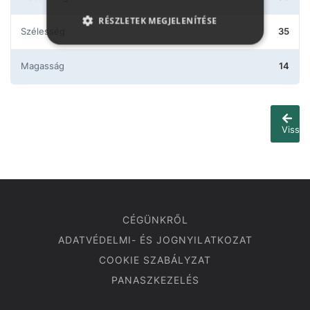
RÉSZLETEK MEGJELENÍTÉSE
Szélesség
35
Magasság
14
Vissza
CÉGÜNKRŐL
ADATVÉDELMI- ÉS JOGNYILATKOZAT
COOKIE SZABÁLYZAT
PANASZKEZELÉS