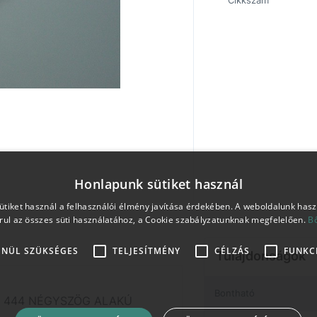
Cikkszám
Honlapunk sütiket használ
tiket használ a felhasználói élmény javítása érdekében. A weboldalunk has
rul az összes süti használatához, a Cookie szabályzatunknak megfelelően.
B
ENÜL SZÜKSÉGES
TELJESÍTMÉNY
CÉLZÁS
FUNKC
Tulajdonságok
Bontható
 444 NÉGYSZÖG ALAKÚ