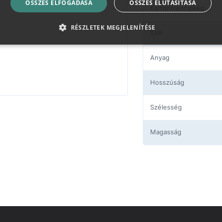
ÖSSZES ELFOGADÁSA
ÖSSZES ELUTASÍTÁSA
Kartonmennyiség
RÉSZLETEK MEGJELENÍTÉSE
Szín
Anyag
Hosszúság
Szélesség
Magasság