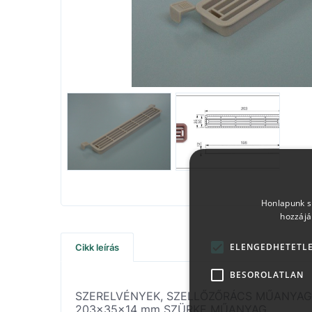
Honlapunk sü
hozzájá
ELENGEDHETETL
Cikk leírás
BESOROLATLAN
SZERELVÉNYEK, SZELLŐZŐRÁCS MŰANYAG
203x35x14 mm SZÜRKE MŰANYAG