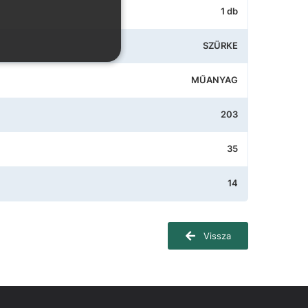
1 db
SZÜRKE
MŰANYAG
203
35
14
Vissza