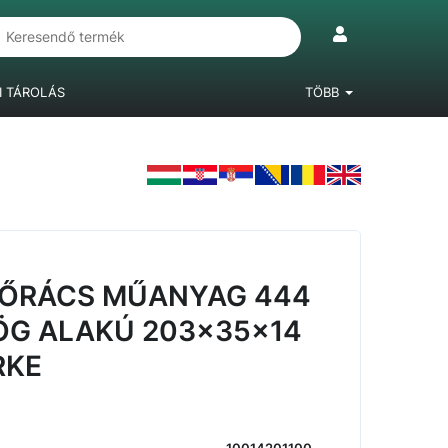
I TÁROLÁS
TÖBB
IÓKRENDSZEREK
LÁBAK, BÚTORGÖRGŐK
LAMINÁLT PADLÓ
ZŐRÁCS MŰANYAG 444
G ALAKÚ 203x35x14
RKE