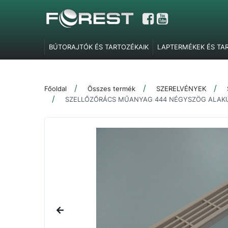
BÚTORAJTÓK ÉS TARTOZÉKAIK
LAPTERMÉKEK ÉS TA
GARDRÓBELEMEK, POLCTARTÓK ÉS SZOBAI KIEGÉSZÍT
TOLÓAJTÓ VASALATOK
FEL- ÉS LENYÍLÓ VASALATOK
Főoldal
Összes termék
SZERELVÉNYEK
SZERELVÉNYEK
IRODABÚTOR TARTOZÉKOK
ÉLZÁR
SZELLŐZŐRÁCS MŰANYAG 444 NÉGYSZÖG ALAKÚ
MARKETING ESZKÖZÖK