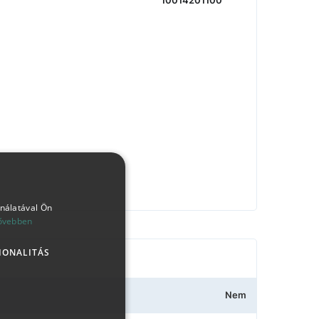
10014201100
ználatával Ön
ővebben
IONALITÁS
Nem