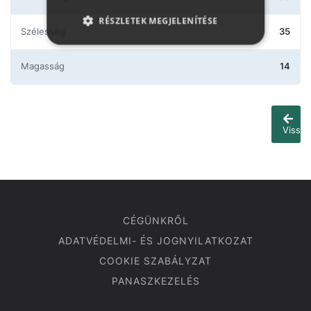
RÉSZLETEK MEGJELENÍTÉSE
Szélesség
35
Magasság
14
Vissza
CÉGÜNKRŐL
ADATVÉDELMI- ÉS JOGNYILATKOZAT
COOKIE SZABÁLYZAT
PANASZKEZELÉS