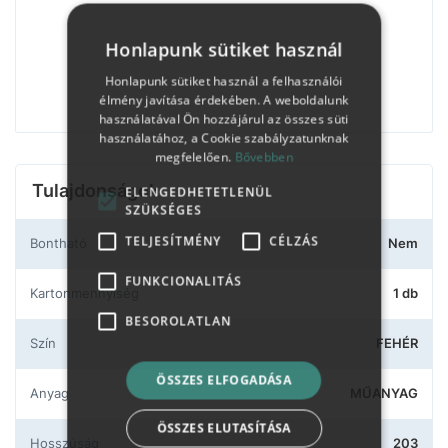
Honlapunk sütiket használ
Honlapunk sütiket használ a felhasználói
élmény javítása érdekében. A weboldalunk
használatával Ön hozzájárul az összes süti
használatához, a Cookie szabályzatunknak
megfelelően.
Bővebben
Tulajdonságok
ELENGEDHETETLENÜL
SZÜKSÉGES
TELJESÍTMÉNY
CÉLZÁS
Bontható
Nem
FUNKCIONALITÁS
Kartonmennyiség
1 db
BESOROLATLAN
Szín
FEHÉR
ÖSSZES ELFOGADÁSA
Anyag
MŰANYAG
ÖSSZES ELUTASÍTÁSA
Hosszúság
203