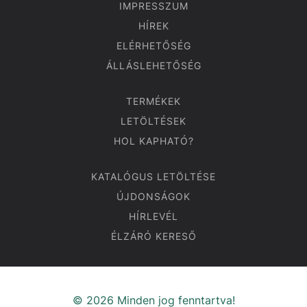
IMPRESSZUM
HÍREK
ELÉRHETŐSÉG
ÁLLÁSLEHETŐSÉG
TERMÉKEK
LETÖLTÉSEK
HOL KAPHATÓ?
KATALÓGUS LETÖLTÉSE
ÚJDONSÁGOK
HÍRLEVÉL
ÉLZÁRÓ KERESŐ
© 2026 Minden jog fenntartva!