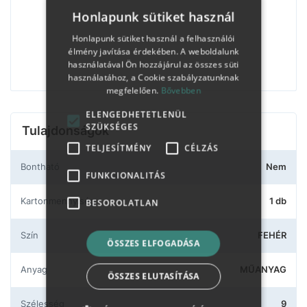
Honlapunk sütiket használ
Honlapunk sütiket használ a felhasználói
élmény javítása érdekében. A weboldalunk
használatával Ön hozzájárul az összes süti
használatához, a Cookie szabályzatunknak
megfelelően.
Bővebben
ELENGEDHETETLENÜL
SZÜKSÉGES
Tulajdonságok
TELJESÍTMÉNY
CÉLZÁS
Bontható
Nem
FUNKCIONALITÁS
Kartonmennyiség
1 db
BESOROLATLAN
Szín
FEHÉR
ÖSSZES ELFOGADÁSA
Anyag
MŰANYAG
ÖSSZES ELUTASÍTÁSA
Szélesség
9