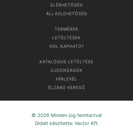
ELÉRHETŐSÉG
ÁLLÁSLEHETŐSÉG
TERMÉKEK
LETÖLTÉSEK
HOL KAPHATÓ?
KATALÓGUS LETÖLTÉSE
ÚJDONSÁGOK
HÍRLEVÉL
ÉLZÁRÓ KERESŐ
© 2026 Minden jog fenntartva!
Oldalt készítette:
Vector Kft.