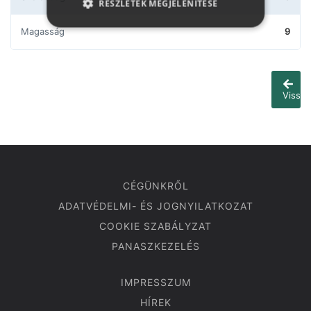
RÉSZLETEK MEGJELENÍTÉSE
Magasság
9
Vissza
CÉGÜNKRŐL
ADATVÉDELMI- ÉS JOGNYILATKOZAT
COOKIE SZABÁLYZAT
PANASZKEZELÉS
IMPRESSZUM
HÍREK