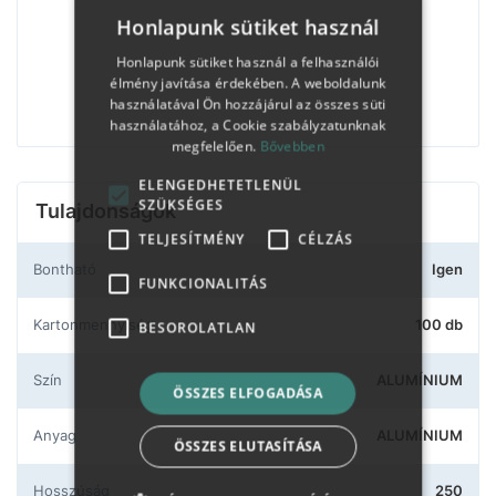
Honlapunk sütiket használ
Honlapunk sütiket használ a felhasználói
élmény javítása érdekében. A weboldalunk
használatával Ön hozzájárul az összes süti
használatához, a Cookie szabályzatunknak
megfelelően.
Bővebben
ELENGEDHETETLENÜL
SZÜKSÉGES
Tulajdonságok
TELJESÍTMÉNY
CÉLZÁS
Bontható
Igen
FUNKCIONALITÁS
Kartonmennyiség
100 db
BESOROLATLAN
Szín
ALUMÍNIUM
ÖSSZES ELFOGADÁSA
Anyag
ALUMÍNIUM
ÖSSZES ELUTASÍTÁSA
Hosszúság
250