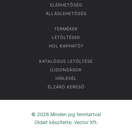
ELÉRHETŐSÉG
ÁLLÁSLEHETŐSÉG
TERMÉKEK
LETÖLTÉSEK
HOL KAPHATÓ?
KATALÓGUS LETÖLTÉSE
ÚJDONSÁGOK
HÍRLEVÉL
ÉLZÁRÓ KERESŐ
© 2026 Minden jog fenntartva!
Oldalt készítette:
Vector Kft.