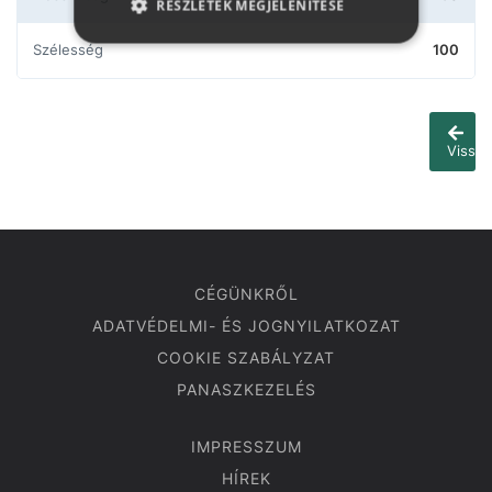
RÉSZLETEK MEGJELENÍTÉSE
Szélesség
100
Vissza
CÉGÜNKRŐL
ADATVÉDELMI- ÉS JOGNYILATKOZAT
COOKIE SZABÁLYZAT
PANASZKEZELÉS
IMPRESSZUM
HÍREK