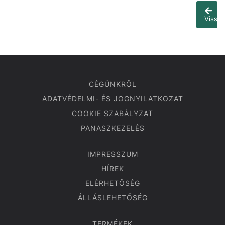
Vissza
CÉGÜNKRŐL
ADATVÉDELMI- ÉS JOGNYILATKOZAT
COOKIE SZABÁLYZAT
PANASZKEZELÉS
IMPRESSZUM
HÍREK
ELÉRHETŐSÉG
ÁLLÁSLEHETŐSÉG
TERMÉKEK