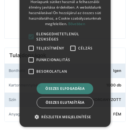
Honlapunk sütiket használ a felhasználói
élmény javítása érdekében. A weboldalunk
használatával Ön hozzájárul az összes süti
használatához, a Cookie szabályzatunknak
megfelelően.
Bővebben
ELENGEDHETETLENÜL
SZÜKSÉGES
TELJESÍTMÉNY
CÉLZÁS
Tulajdonságok
FUNKCIONALITÁS
Bontható
Igen
BESOROLATLAN
Kartonmennyiség
1000 db
ÖSSZES ELFOGADÁSA
Szín
HORGANYZOTT
ÖSSZES ELUTASÍTÁSA
Anyag
FÉM
RÉSZLETEK MEGJELENÍTÉSE