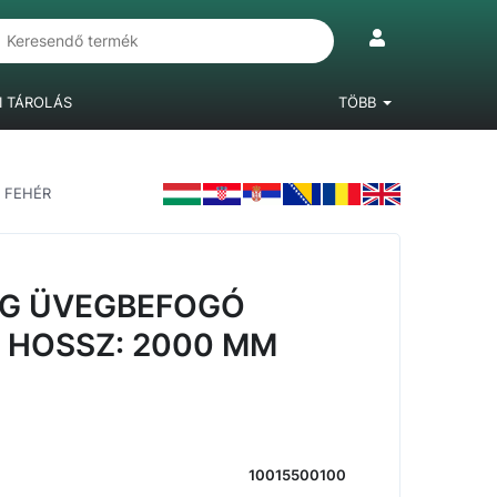
I TÁROLÁS
TÖBB
IÓKRENDSZEREK
LÁBAK, BÚTORGÖRGŐK
 FEHÉR
LAMINÁLT PADLÓ
G ÜVEGBEFOGÓ
H HOSSZ: 2000 MM
10015500100