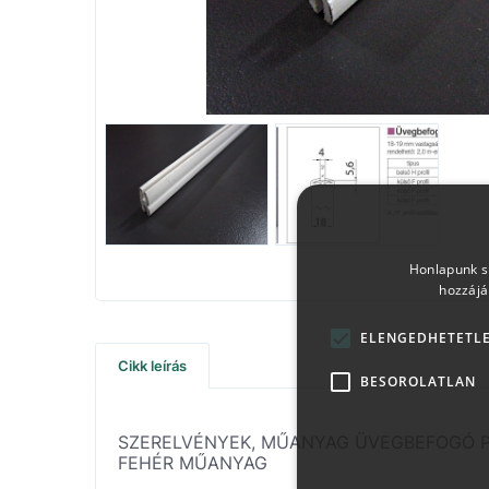
Honlapunk sü
hozzájá
ELENGEDHETETL
Cikk leírás
BESOROLATLAN
SZERELVÉNYEK, MŰANYAG ÜVEGBEFOGÓ PR
FEHÉR MŰANYAG