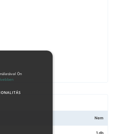
ználatával Ön
ővebben
IONALITÁS
Nem
1 db