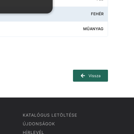
FEHÉR
MŰANYAG
Vissza
KATALÓGUS LETÖLTÉSE
ÚJDONSÁGOK
HÍRLEVÉL