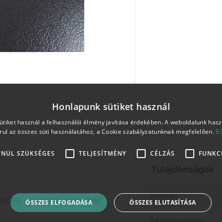
Honlapunk sütiket használ
tiket használ a felhasználói élmény javítása érdekében. A weboldalunk has
rul az összes süti használatához, a Cookie szabályzatunknak megfelelően.
B
ENÜL SZÜKSÉGES
TELJESÍTMÉNY
CÉLZÁS
FUNKC
Tulajdonságok
Bontható
OFIL H HOSSZ: 2000 MM
ÖSSZES ELFOGADÁSA
ÖSSZES ELUTASÍTÁSA
Kartonmennyiség