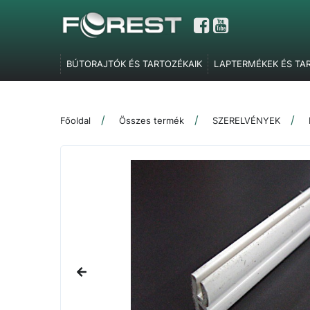
BÚTORAJTÓK ÉS TARTOZÉKAIK
LAPTERMÉKEK ÉS TA
GARDRÓBELEMEK, POLCTARTÓK ÉS SZOBAI KIEGÉSZÍT
TOLÓAJTÓ VASALATOK
FEL- ÉS LENYÍLÓ VASALATOK
Főoldal
Összes termék
SZERELVÉNYEK
SZERELVÉNYEK
IRODABÚTOR TARTOZÉKOK
ÉLZÁR
MARKETING ESZKÖZÖK