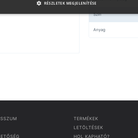
RÉSZLETEK MEGJELENÍTÉSE
Szín
Anyag
ESSZUM
TERMÉKEK
LETÖLTÉSEK
HETŐSÉG
HOL KAPHATÓ?