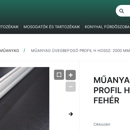
RTOZÉKAIK
MOSOGATÓK ÉS TARTOZÉKAIK
KONYHAI, FŰRDŐSZOBA
ŐK
BÚTORVILÁGÍTÁS
FOGANTYÚK, FOGASOK
BÚTORPÁNTOK
F
BÚTORZÁRAK
FÜGGESZTŐ ELEMEK
ASZTALLÁBAK, SZEKRÉNY
MŰANYAG
MŰANYAG ÜVEGBEFOGÓ PROFIL H HOSSZ: 2000 MM
ÓK
RAGASZTÁS, JAVÍTÁS, CSAVARTAKARÓK
CSOMAGOLÓANYAG
MŰANYA
PROFIL 
FEHÉR
Cikkszám