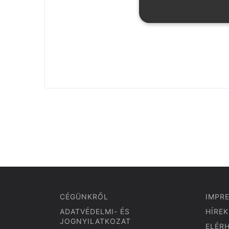
CÉGÜNKRŐL
IMPR
ADATVÉDELMI- ÉS
HÍREK
JOGNYILATKOZAT
ELÉR