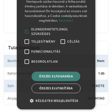
Honlapunk sütiket használ a felhasználói
élmény javítása érdekében. A weboldalunk
használatával Ön hozzájárul az összes süti
használatához, a Cookie szabályzatunknak
megfelelően.
Bővebben
ELENGEDHETETLENÜL
SZÜKSÉGES
TELJESÍTMÉNY
CÉLZÁS
Tulajdonságok
FUNKCIONALITÁS
Bontható
Nem
BESOROLATLAN
Kartonmennyiség
1 db
ÖSSZES ELFOGADÁSA
Szín
FEKETE
ÖSSZES ELUTASÍTÁSA
Anyag
MŰANYAG
RÉSZLETEK MEGJELENÍTÉSE