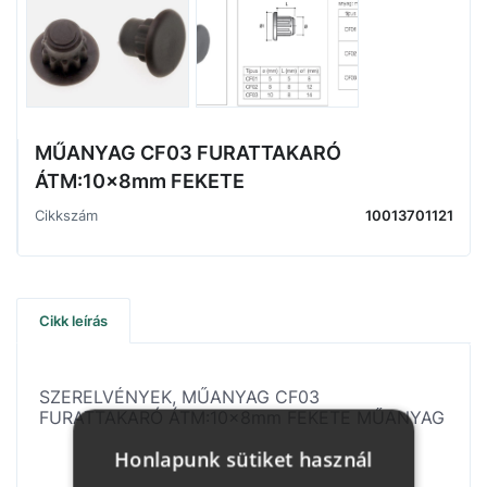
MŰANYAG CF03 FURATTAKARÓ
ÁTM:10x8mm FEKETE
Cikkszám
10013701121
Cikk leírás
SZERELVÉNYEK, MŰANYAG CF03
FURATTAKARÓ ÁTM:10x8mm FEKETE MŰANYAG
Honlapunk sütiket használ