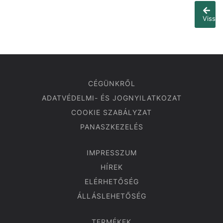
Vissza
CÉGÜNKRŐL
ADATVÉDELMI- ÉS JOGNYILATKOZAT
COOKIE SZABÁLYZAT
PANASZKEZELÉS
IMPRESSZUM
HÍREK
ELÉRHETŐSÉG
ÁLLÁSLEHETŐSÉG
TERMÉKEK