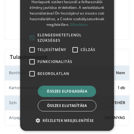
Honlapunk sütiket használ a felhasználói
élmény javítása érdekében. A weboldalunk
használatával Ön hozzájárul az összes süti
használatához, a Cookie szabályzatunknak
megfelelően.
Bővebben
ELENGEDHETETLENÜL
SZÜKSÉGES
TELJESÍTMÉNY
CÉLZÁS
Tulajdonságok
FUNKCIONALITÁS
Bontható
Nem
BESOROLATLAN
Kartonmennyiség
1 db
ÖSSZES ELFOGADÁSA
Szín
FEHÉR
ÖSSZES ELUTASÍTÁSA
Anyag
MŰANYAG
RÉSZLETEK MEGJELENÍTÉSE