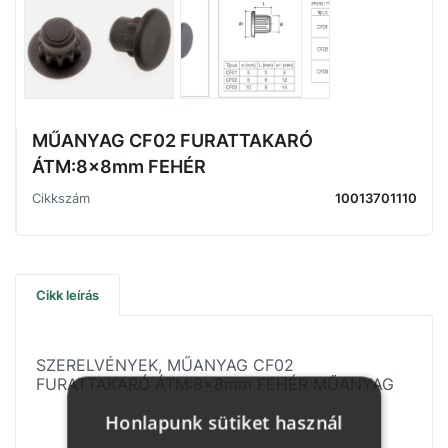
MŰANYAG CF02 FURATTAKARÓ
ÁTM:8x8mm FEHÉR
Cikkszám
10013701110
Cikk leírás
SZERELVÉNYEK, MŰANYAG CF02
FURATTAKARÓ ÁTM:8x8mm FEHÉR MŰANYAG
Honlapunk sütiket használ