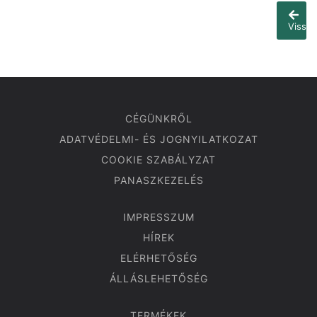
Vissza
CÉGÜNKRŐL
ADATVÉDELMI- ÉS JOGNYILATKOZAT
COOKIE SZABÁLYZAT
PANASZKEZELÉS
IMPRESSZUM
HÍREK
ELÉRHETŐSÉG
ÁLLÁSLEHETŐSÉG
TERMÉKEK