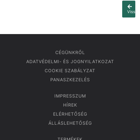
Vissza
CÉGÜNKRŐL
ADATVÉDELMI- ÉS JOGNYILATKOZAT
COOKIE SZABÁLYZAT
PANASZKEZELÉS
IMPRESSZUM
HÍREK
ELÉRHETŐSÉG
ÁLLÁSLEHETŐSÉG
TERMÉKEK