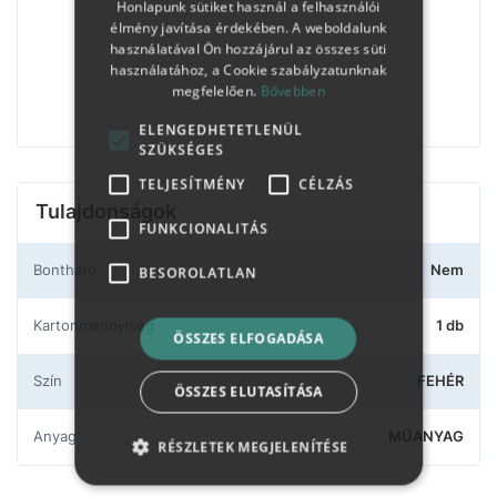
Honlapunk sütiket használ a felhasználói
élmény javítása érdekében. A weboldalunk
használatával Ön hozzájárul az összes süti
használatához, a Cookie szabályzatunknak
megfelelően.
Bővebben
ELENGEDHETETLENÜL
SZÜKSÉGES
TELJESÍTMÉNY
CÉLZÁS
Tulajdonságok
FUNKCIONALITÁS
Bontható
Nem
BESOROLATLAN
Kartonmennyiség
1 db
ÖSSZES ELFOGADÁSA
Szín
FEHÉR
ÖSSZES ELUTASÍTÁSA
Anyag
MŰANYAG
RÉSZLETEK MEGJELENÍTÉSE