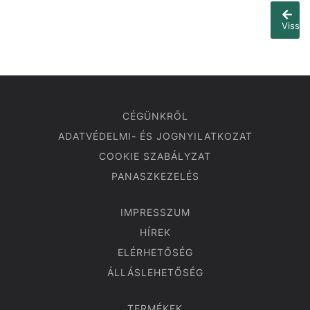
Vissza
CÉGÜNKRŐL
ADATVÉDELMI- ÉS JOGNYILATKOZAT
COOKIE SZABÁLYZAT
PANASZKEZELÉS
IMPRESSZUM
HÍREK
ELÉRHETŐSÉG
ÁLLÁSLEHETŐSÉG
TERMÉKEK