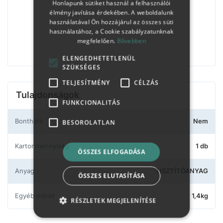
Honlapunk sütiket használ a felhasználói
élmény javítása érdekében. A weboldalunk
használatával Ön hozzájárul az összes süti
használatához, a Cookie szabályzatunknak
megfelelően.
Bővebben
ELENGEDHETETLENÜL
SZÜKSÉGES
TELJESÍTMÉNY
CÉLZÁS
Tulajdonságok
FUNKCIONALITÁS
Bontható
Nem
BESOROLATLAN
Kartonmennyiség
1 db
ÖSSZES ELFOGADÁSA
Anyag
TISZTÍTÓANYAG
ÖSSZES ELUTASÍTÁSA
Egyéb méret
1,4kg
RÉSZLETEK MEGJELENÍTÉSE