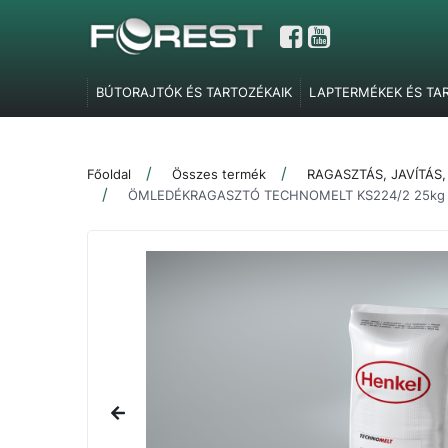
BÚTORAJTÓK ÉS TARTOZÉKAIK
LAPTERMÉKEK ÉS TA
GARDRÓBELEMEK, POLCTARTÓK ÉS SZOBAI KIEGÉSZÍT
TOLÓAJTÓ VASALATOK
FEL- ÉS LENYÍLÓ VASALATOK
Főoldal
Összes termék
RAGASZTÁS, JAVÍTÁS
SZERELVÉNYEK
IRODABÚTOR TARTOZÉKOK
ÉLZÁR
ÖMLEDÉKRAGASZTÓ TECHNOMELT KS224/2 25kg
MARKETING ESZKÖZÖK