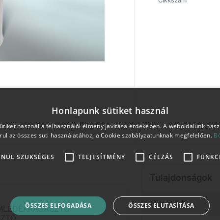
Cikkszám
Honlapunk sütiket használ
tiket használ a felhasználói élmény javítása érdekében. A weboldalunk has
rul az összes süti használatához, a Cookie szabályzatunknak megfelelően.
B
ENÜL SZÜKSÉGES
TELJESÍTMÉNY
CÉLZÁS
FUNKC
Tulajdonságok
Bontható
ÖSSZES ELFOGADÁSA
ÖSSZES ELUTASÍTÁSA
ÖMLEDÉKRAGASZTÓ
SZTÓ