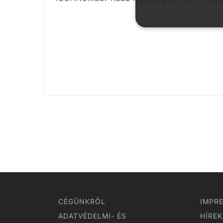
CÉGÜNKRŐL
IMPR
ADATVÉDELMI- ÉS
HÍREK