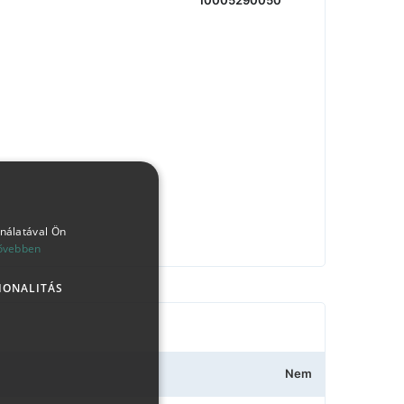
10005290050
ználatával Ön
ővebben
IONALITÁS
Nem