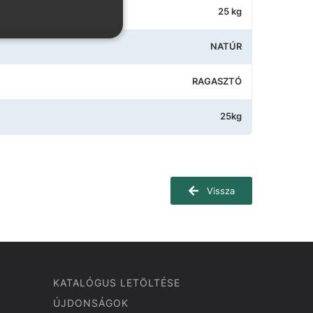
25 kg
NATÚR
RAGASZTÓ
25kg
Vissza
KATALÓGUS LETÖLTÉSE
ÚJDONSÁGOK