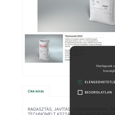
Honlapunk sü
hozzájá
ELENGEDHETETL
Cikk leírás
BESOROLATLAN
RAGASZTÁS, JAVÍTÁS, CSAVARTAKARÓK, 
TECHNOMELT KS224/2 25kg NATÚR RAGA