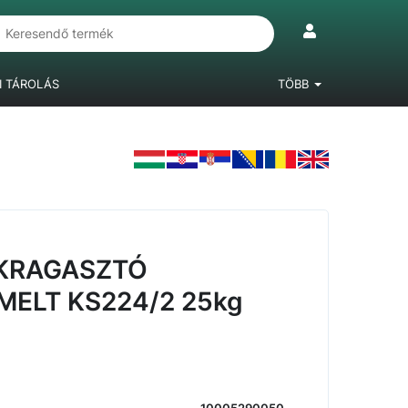
I TÁROLÁS
TÖBB
IÓKRENDSZEREK
LÁBAK, BÚTORGÖRGŐK
LAMINÁLT PADLÓ
KRAGASZTÓ
ELT KS224/2 25kg