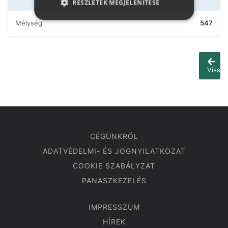
RÉSZLETEK MEGJELENÍTÉSE
Mélység
547
Vissza
CÉGÜNKRŐL
ADATVÉDELMI- ÉS JOGNYILATKOZAT
COOKIE SZABÁLYZAT
PANASZKEZELÉS
IMPRESSZUM
HÍREK