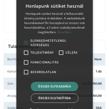
Honlapunk sütiket használ
Honlapunk sütiket használ a felhasználói
élmény javítása érdekében. A weboldalunk
használatával Ön hozzájárul az összes süti
használatához, a Cookie szabályzatunknak
megfelelően.
Bővebben
ELENGEDHETETLENÜL
SZÜKSÉGES
Tulajdonságok
TELJESÍTMÉNY
CÉLZÁS
Bontható
Nem
FUNKCIONALITÁS
Kartonmennyiség
1 db
BESOROLATLAN
Szín
ALUMÍNIUM
ÖSSZES ELFOGADÁSA
Anyag
MŰANYAG-ALUMÍNIUM
ÖSSZES ELUTASÍTÁSA
Szélesség
564