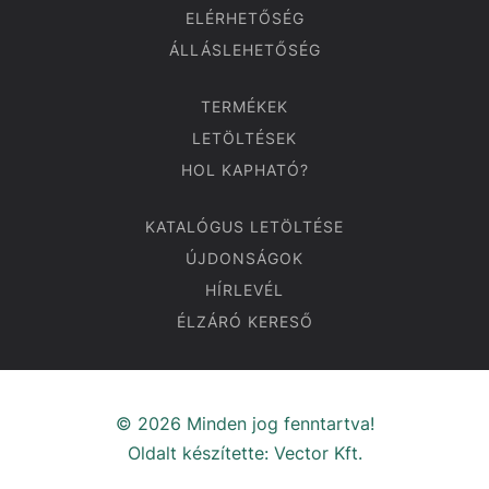
ELÉRHETŐSÉG
ÁLLÁSLEHETŐSÉG
TERMÉKEK
LETÖLTÉSEK
HOL KAPHATÓ?
KATALÓGUS LETÖLTÉSE
ÚJDONSÁGOK
HÍRLEVÉL
ÉLZÁRÓ KERESŐ
© 2026 Minden jog fenntartva!
Oldalt készítette:
Vector Kft.