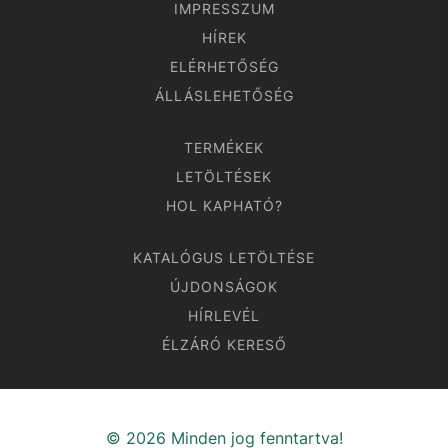
IMPRESSZUM
HÍREK
ELÉRHETŐSÉG
ÁLLÁSLEHETŐSÉG
TERMÉKEK
LETÖLTÉSEK
HOL KAPHATÓ?
KATALÓGUS LETÖLTÉSE
ÚJDONSÁGOK
HÍRLEVÉL
ÉLZÁRÓ KERESŐ
© 2026 Minden jog fenntartva!