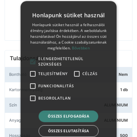
Honlapunk sütiket használ
Honlapunk sütiket használ a felhasználói
élmény javítása érdekében. A weboldalunk
használatával Ön hozzájárul az összes süti
használatához, a Cookie szabályzatunknak
megfelelően.
Bővebben
Tulajdonságok
ELENGEDHETETLENÜL
SZÜKSÉGES
TELJESÍTMÉNY
CÉLZÁS
Bontható
Nem
FUNKCIONALITÁS
Kartonmennyiség
1 db
BESOROLATLAN
Szín
ALUMÍNIUM
ÖSSZES ELFOGADÁSA
Anyag
ALUMÍNIUM
ÖSSZES ELUTASÍTÁSA
Hosszúság
500