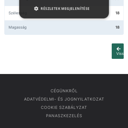
RÉSZLETEK MEGJELENÍTÉSE
Szélesség
18
Magasság
18
Vissza
CÉGÜNKRŐL
ADATVÉDELMI- ÉS JOGNYILATKOZAT
COOKIE SZABÁLYZAT
PANASZKEZELÉS