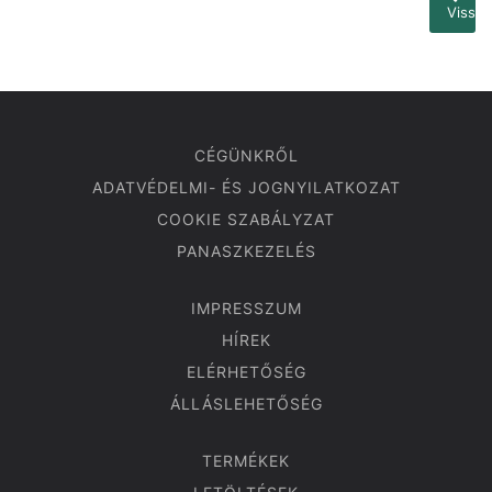
Vissza
CÉGÜNKRŐL
ADATVÉDELMI- ÉS JOGNYILATKOZAT
COOKIE SZABÁLYZAT
PANASZKEZELÉS
IMPRESSZUM
HÍREK
ELÉRHETŐSÉG
ÁLLÁSLEHETŐSÉG
TERMÉKEK