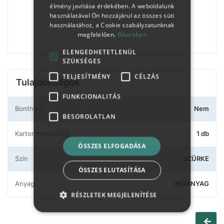
élmény javítása érdekében. A weboldalunk
használatával Ön hozzájárul az összes süti
használatához, a Cookie szabályzatunknak
megfelelően.
Bővebben
ELENGEDHETETLENÜL
SZÜKSÉGES
TELJESÍTMÉNY
CÉLZÁS
Tulajdonságok
FUNKCIONALITÁS
Bontható
Nem
BESOROLATLAN
Kartonmennyiség
1 db
ÖSSZES ELFOGADÁSA
Szín
SZÜRKE
ÖSSZES ELUTASÍTÁSA
Anyag
MŰANYAG
RÉSZLETEK MEGJELENÍTÉSE