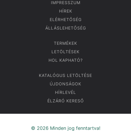
IMPRESSZUM
HÍREK
ELÉRHETŐSÉG
ÁLLÁSLEHETŐSÉG
TERMÉKEK
LETÖLTÉSEK
HOL KAPHATÓ?
KATALÓGUS LETÖLTÉSE
ÚJDONSÁGOK
HÍRLEVÉL
ÉLZÁRÓ KERESŐ
© 2026 Minden jog fenntartva!