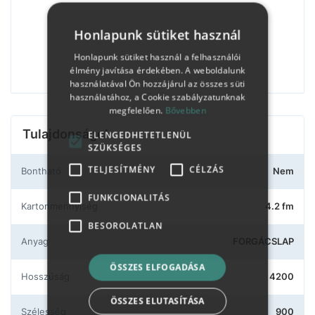
Honlapunk sütiket használ
Honlapunk sütiket használ a felhasználói
élmény javítása érdekében. A weboldalunk
használatával Ön hozzájárul az összes süti
használatához, a Cookie szabályzatunknak
megfelelően.
Bővebben
Tulajdonságok
ELENGEDHETETLENÜL
SZÜKSÉGES
TELJESÍTMÉNY
CÉLZÁS
Bontható
Nem
FUNKCIONALITÁS
Kartonmennyiség
4.2 fm
BESOROLATLAN
Anyag
FORGÁCSLAP
ÖSSZES ELFOGADÁSA
Hosszúság
4200
ÖSSZES ELUTASÍTÁSA
Szélesség
900