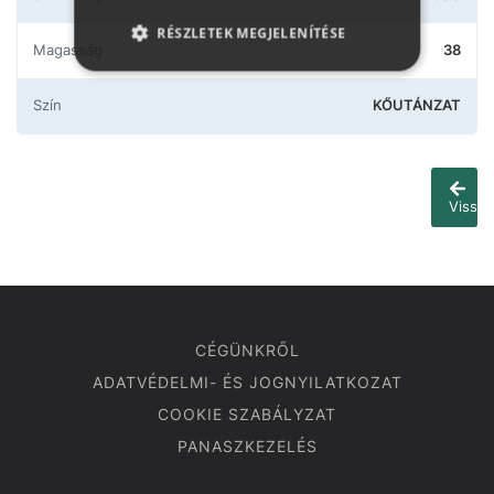
RÉSZLETEK MEGJELENÍTÉSE
Magasság
38
Szín
KŐUTÁNZAT
Vissza
CÉGÜNKRŐL
ADATVÉDELMI- ÉS JOGNYILATKOZAT
COOKIE SZABÁLYZAT
PANASZKEZELÉS