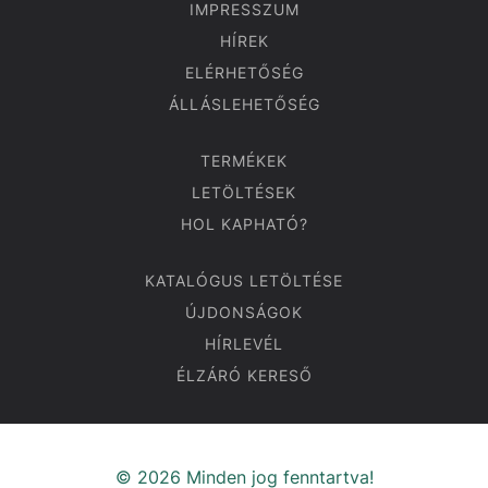
IMPRESSZUM
HÍREK
ELÉRHETŐSÉG
ÁLLÁSLEHETŐSÉG
TERMÉKEK
LETÖLTÉSEK
HOL KAPHATÓ?
KATALÓGUS LETÖLTÉSE
ÚJDONSÁGOK
HÍRLEVÉL
ÉLZÁRÓ KERESŐ
© 2026 Minden jog fenntartva!