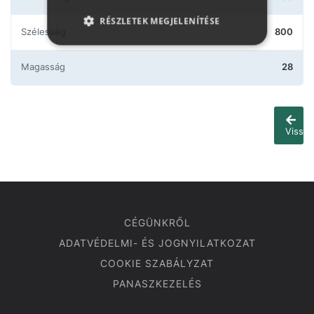
RÉSZLETEK MEGJELENÍTÉSE
Szélesség
800
Magasság
28
Vissza
CÉGÜNKRŐL
ADATVÉDELMI- ÉS JOGNYILATKOZAT
COOKIE SZABÁLYZAT
PANASZKEZELÉS