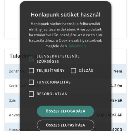
Honlapunk sütiket használ
Honlapunk sütiket használ a felhasználói
élmény javítása érdekében. A weboldalunk
használatával Ön hozzájárul az összes süti
használatához, a Cookie szabályzatunknak
megfelelően.
Bővebben
Tulajdonságok
ELENGEDHETETLENÜL
SZÜKSÉGES
TELJESÍTMÉNY
CÉLZÁS
Bontható
Nem
FUNKCIONALITÁS
Kartonmennyiség
4.2 fm
BESOROLATLAN
Szín
FEHÉR
ÖSSZES ELFOGADÁSA
Anyag
FORGÁCSLAP
ÖSSZES ELUTASÍTÁSA
Hosszúság
4200