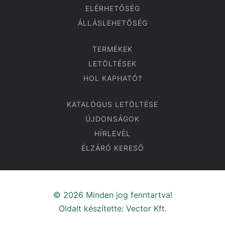
ELÉRHETŐSÉG
ÁLLÁSLEHETŐSÉG
TERMÉKEK
LETÖLTÉSEK
HOL KAPHATÓ?
KATALÓGUS LETÖLTÉSE
ÚJDONSÁGOK
HÍRLEVÉL
ÉLZÁRÓ KERESŐ
© 2026 Minden jog fenntartva!
Oldalt készítette:
Vector Kft.