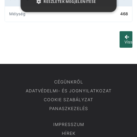
RÉSZLETEK MEGJELENÍTÉSE
Mélység
468
Vissza
CÉGÜNKRŐL
ADATVÉDELMI- ÉS JOGNYILATKOZAT
COOKIE SZABÁLYZAT
PANASZKEZELÉS
IMPRESSZUM
HÍREK