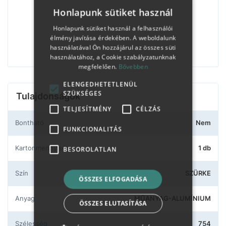
Honlapunk sütiket használ
Honlapunk sütiket használ a felhasználói
élmény javítása érdekében. A weboldalunk
használatával Ön hozzájárul az összes süti
használatához, a Cookie szabályzatunknak
megfelelően.
Bővebben
ELENGEDHETETLENÜL
SZÜKSÉGES
Tulajdonságok
TELJESÍTMÉNY
CÉLZÁS
Bontható
Nem
FUNKCIONALITÁS
Kartonmennyiség
1 db
BESOROLATLAN
Szín
SZÜRKE
ÖSSZES ELFOGADÁSA
Anyag
MŰANYAG-ALUMÍNIUM
ÖSSZES ELUTASÍTÁSA
Szélesség
754