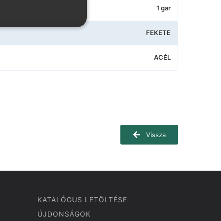
1 gar
FEKETE
ACÉL
Vissza
KATALÓGUS LETÖLTÉSE
ÚJDONSÁGOK