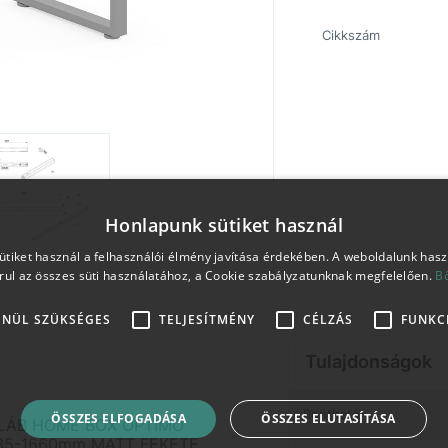
Cikkszám
Honlapunk sütiket használ
tiket használ a felhasználói élmény javítása érdekében. A weboldalunk has
rul az összes süti használatához, a Cookie szabályzatunknak megfelelően.
B
ENÜL SZÜKSÉGES
TELJESÍTMÉNY
CÉLZÁS
FUNKC
Tulajdonságok
Bontható
ÖSSZES ELFOGADÁSA
ÖSSZES ELUTASÍTÁSA
LLÁB HOME BOX OPTIMO
35-1660mm MATT FEKETE