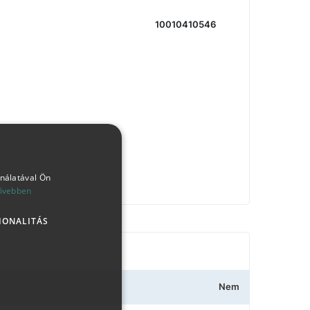
10010410546
ználatával Ön
ővebben
IONALITÁS
Nem