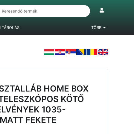
I TÁROLÁS
TÖBB
IÓKRENDSZEREK
LÁBAK, BÚTORGÖRGŐK
LAMINÁLT PADLÓ
ASZTALLÁB HOME BOX
TELESZKÓPOS KÖTŐ
ELVÉNYEK 1035-
MATT FEKETE