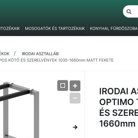
RTOZÉKAIK
MOSOGATÓK ÉS TARTOZÉKAIK
KONYHAI, FŰRDŐSZOBA
ŐK
BÚTORVILÁGÍTÁS
FOGANTYÚK, FOGASOK
BÚTORPÁNTOK
F
BÚTORZÁRAK
FÜGGESZTŐ ELEMEK
ASZTALLÁBAK, SZEKRÉNY
ÉKOK
IRODAI ASZTALLÁB
ÓK
RAGASZTÁS, JAVÍTÁS, CSAVARTAKARÓK
CSOMAGOLÓANYAG
POS KÖTŐ ÉS SZERELVÉNYEK 1035-1660mm MATT FEKETE
IRODAI 
OPTIMO 
ÉS SZER
1660mm 