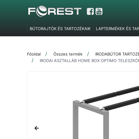
BÚTORAJTÓK ÉS TARTOZÉKAIK
LAPTERMÉKEK ÉS TA
GARDRÓBELEMEK, POLCTARTÓK ÉS SZOBAI KIEGÉSZÍT
TOLÓAJTÓ VASALATOK
FEL- ÉS LENYÍLÓ VASALATOK
Főoldal
Összes termék
IRODABÚTOR TARTOZ
SZERELVÉNYEK
IRODABÚTOR TARTOZÉKOK
ÉLZÁR
IRODAI ASZTALLÁB HOME BOX OPTIMO TELESZKÓ
MARKETING ESZKÖZÖK