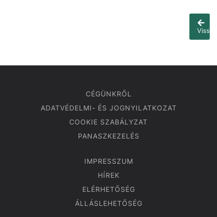
Vissza
CÉGÜNKRŐL
ADATVÉDELMI- ÉS JOGNYILATKOZAT
COOKIE SZABÁLYZAT
PANASZKEZELÉS
IMPRESSZUM
HÍREK
ELÉRHETŐSÉG
ÁLLÁSLEHETŐSÉG