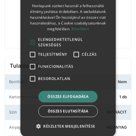
Honlapunk sütiket használ a felhasználói
élmény javítása érdekében. A weboldalunk
használatával Ön hozzájárul az összes süti
használatához, a Cookie szabályzatunknak
megfelelően.
Bővebben
ELENGEDHETETLENÜL
SZÜKSÉGES
TELJESÍTMÉNY
CÉLZÁS
Tulajdonságok
FUNKCIONALITÁS
BESOROLATLAN
Bontható
Nem
ÖSSZES ELFOGADÁSA
Kartonmennyiség
1 db
ÖSSZES ELUTASÍTÁSA
Szín
ANTRACIT
RÉSZLETEK MEGJELENÍTÉSE
Anyag
MŰANYAG