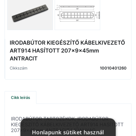
IRODABÚTOR KIEGÉSZÍTŐ KÁBELKIVEZETŐ
ART914 HASÍTOTT 207x9x45mm
ANTRACIT
Cikkszám
10010401260
Cikk leírás
IRODABÚTOR TARTOZÉKOK, IRODABÚTOR
KIEGÉSZÍTŐ KÁBELKIVEZETŐ ART914 HASÍTOTT
207x9x45mm ANTRACIT MŰANYAG
Honlapunk sütiket használ