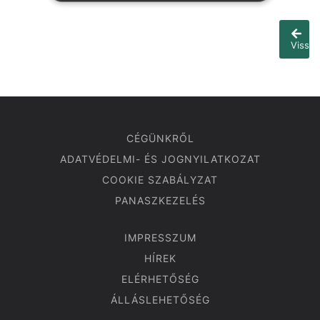
Vissza
CÉGÜNKRŐL
ADATVÉDELMI- ÉS JOGNYILATKOZAT
COOKIE SZABÁLYZAT
PANASZKEZELÉS
IMPRESSZUM
HÍREK
ELÉRHETŐSÉG
ÁLLÁSLEHETŐSÉG