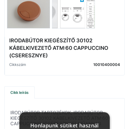
IRODABÚTOR KIEGÉSZÍTŐ 30102
KÁBELKIVEZETŐ ATM:60 CAPPUCCINO
(CSERESZNYE)
Cikkszám
10010400004
Cikk leírás
IRODABÚTOR TARTOZÉKOK, IRODABÚTOR
KIEGÉSZÍTŐ 30102 KÁBELKIVEZETŐ ATM:60
CAPPUCCINO (CSERESZNYE) MŰANYAG
Honlapunk sütiket használ