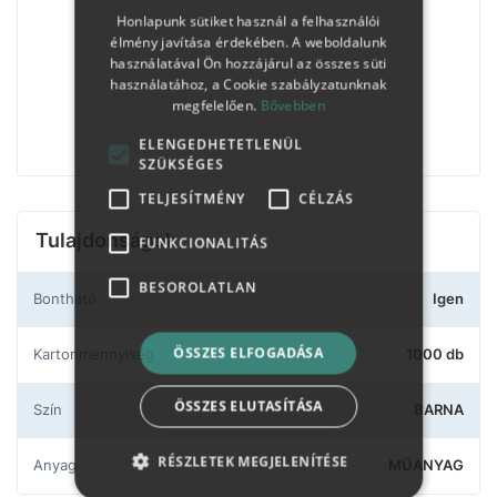
Honlapunk sütiket használ a felhasználói
élmény javítása érdekében. A weboldalunk
használatával Ön hozzájárul az összes süti
használatához, a Cookie szabályzatunknak
megfelelően.
Bővebben
ELENGEDHETETLENÜL
SZÜKSÉGES
TELJESÍTMÉNY
CÉLZÁS
Tulajdonságok
FUNKCIONALITÁS
BESOROLATLAN
Bontható
Igen
ÖSSZES ELFOGADÁSA
Kartonmennyiség
1000 db
ÖSSZES ELUTASÍTÁSA
Szín
BARNA
RÉSZLETEK MEGJELENÍTÉSE
Anyag
MŰANYAG