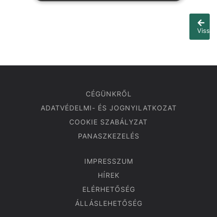
Vissza
CÉGÜNKRŐL
ADATVÉDELMI- ÉS JOGNYILATKOZAT
COOKIE SZABÁLYZAT
PANASZKEZELÉS
IMPRESSZUM
HÍREK
ELÉRHETŐSÉG
ÁLLÁSLEHETŐSÉG