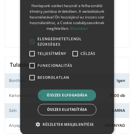
Honlapunk sütiket használ a felhasználói
élmény javítása érdekében. A weboldalunk
használatával Ön hozzájárul az összes süti
használatához, a Cookie szabályzatunknak
megfelelően.
Bővebben
ELENGEDHETETLENÜL
SZÜKSÉGES
TELJESÍTMÉNY
CÉLZÁS
Tulajdonságok
FUNKCIONALITÁS
BESOROLATLAN
Bontható
Igen
ÖSSZES ELFOGADÁSA
Kartonmennyiség
1000 db
ÖSSZES ELUTASÍTÁSA
Szín
BARNA
RÉSZLETEK MEGJELENÍTÉSE
Anyag
MŰANYAG