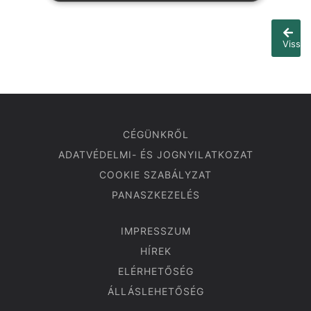
Vissza
CÉGÜNKRŐL
ADATVÉDELMI- ÉS JOGNYILATKOZAT
COOKIE SZABÁLYZAT
PANASZKEZELÉS
IMPRESSZUM
HÍREK
ELÉRHETŐSÉG
ÁLLÁSLEHETŐSÉG