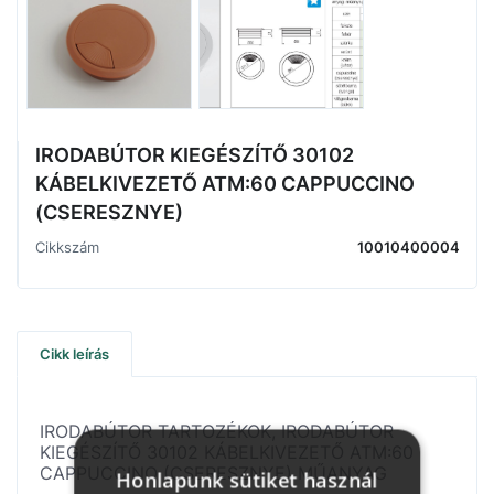
IRODABÚTOR KIEGÉSZÍTŐ 30102
KÁBELKIVEZETŐ ATM:60 CAPPUCCINO
(CSERESZNYE)
Cikkszám
10010400004
Cikk leírás
IRODABÚTOR TARTOZÉKOK, IRODABÚTOR
KIEGÉSZÍTŐ 30102 KÁBELKIVEZETŐ ATM:60
CAPPUCCINO (CSERESZNYE) MŰANYAG
Honlapunk sütiket használ