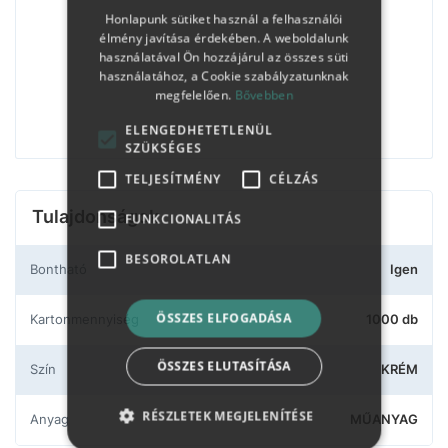
Honlapunk sütiket használ a felhasználói
élmény javítása érdekében. A weboldalunk
használatával Ön hozzájárul az összes süti
használatához, a Cookie szabályzatunknak
megfelelően.
Bővebben
ELENGEDHETETLENÜL
SZÜKSÉGES
TELJESÍTMÉNY
CÉLZÁS
Tulajdonságok
FUNKCIONALITÁS
BESOROLATLAN
Bontható
Igen
ÖSSZES ELFOGADÁSA
Kartonmennyiség
1000 db
ÖSSZES ELUTASÍTÁSA
Szín
KRÉM
RÉSZLETEK MEGJELENÍTÉSE
Anyag
MŰANYAG