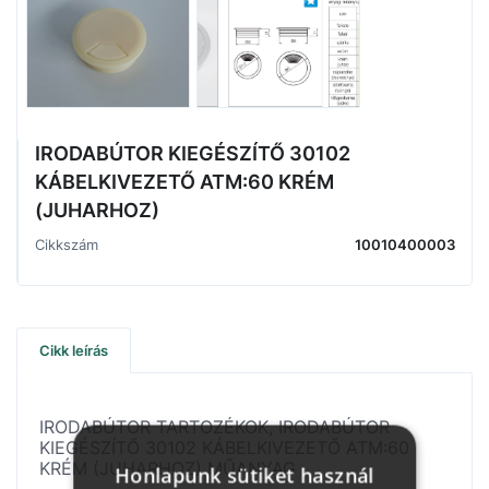
IRODABÚTOR KIEGÉSZÍTŐ 30102
KÁBELKIVEZETŐ ATM:60 KRÉM
(JUHARHOZ)
Cikkszám
10010400003
Cikk leírás
IRODABÚTOR TARTOZÉKOK, IRODABÚTOR
KIEGÉSZÍTŐ 30102 KÁBELKIVEZETŐ ATM:60
KRÉM (JUHARHOZ) MŰANYAG
Honlapunk sütiket használ