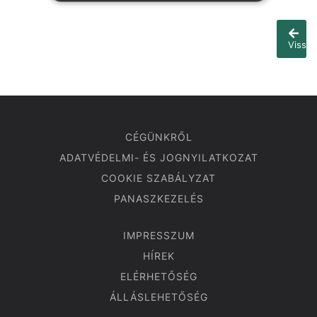
Vissza
CÉGÜNKRŐL
ADATVÉDELMI- ÉS JOGNYILATKOZAT
COOKIE SZABÁLYZAT
PANASZKEZELÉS
IMPRESSZUM
HÍREK
ELÉRHETŐSÉG
ÁLLÁSLEHETŐSÉG