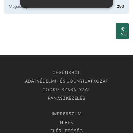
Magasság
250
Vissza
CÉGÜNKRŐL
ADATVÉDELMI- ÉS JOGNYILATKOZAT
COOKIE SZABÁLYZAT
PANASZKEZELÉS
IMPRESSZUM
HÍREK
ELÉRHETŐSÉG