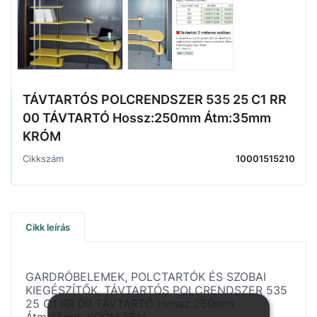
TÁVTARTÓS POLCRENDSZER 535 25 C1 RR
00 TÁVTARTÓ Hossz:250mm Átm:35mm
KRÓM
Cikkszám
10001515210
Cikk leírás
GARDRÓBELEMEK, POLCTARTÓK ÉS SZOBAI
KIEGÉSZÍTŐK, TÁVTARTÓS POLCRENDSZER 535
25 C1 RR 00 TÁVTARTÓ Hossz:250mm