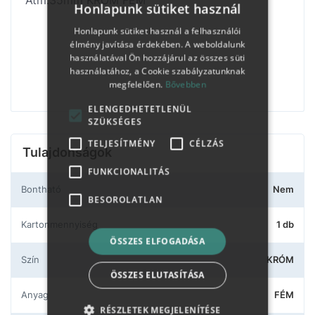
Átm:35mm KRÓM FÉM
Honlapunk sütiket használ
Honlapunk sütiket használ a felhasználói
élmény javítása érdekében. A weboldalunk
használatával Ön hozzájárul az összes süti
használatához, a Cookie szabályzatunknak
megfelelően.
Bővebben
ELENGEDHETETLENÜL
SZÜKSÉGES
TELJESÍTMÉNY
CÉLZÁS
Tulajdonságok
FUNKCIONALITÁS
Bontható
Nem
BESOROLATLAN
Kartonmennyiség
1 db
ÖSSZES ELFOGADÁSA
Szín
KRÓM
ÖSSZES ELUTASÍTÁSA
Anyag
FÉM
RÉSZLETEK MEGJELENÍTÉSE