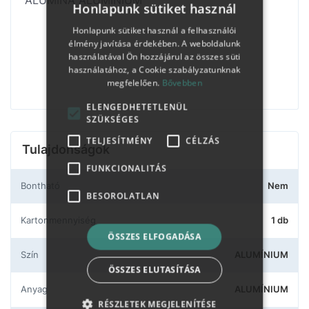
ALUMINA ALUMÍNIUM
Honlapunk sütiket használ
Honlapunk sütiket használ a felhasználói
élmény javítása érdekében. A weboldalunk
használatával Ön hozzájárul az összes süti
használatához, a Cookie szabályzatunknak
megfelelően.
Bővebben
ELENGEDHETETLENÜL
SZÜKSÉGES
TELJESÍTMÉNY
CÉLZÁS
Tulajdonságok
FUNKCIONALITÁS
Bontható
Nem
BESOROLATLAN
Kartonmennyiség
1 db
ÖSSZES ELFOGADÁSA
Szín
ALUMÍNIUM
ÖSSZES ELUTASÍTÁSA
Anyag
ALUMÍNIUM
RÉSZLETEK MEGJELENÍTÉSE