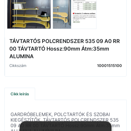
TÁVTARTÓS POLCRENDSZER 535 09 A0 RR
00 TÁVTARTÓ Hossz:90mm Átm:35mm
ALUMINA
Cikkszám
10001515100
Cikk leírás
GARDRÓBELEMEK, POLCTARTÓK ÉS SZOBAI
KIEGÉSZÍTŐK, TÁVTARTÓS POLCRENDSZER 535
09 A0 RR 00 TÁVTARTÓ Hossz:90mm Átm:35mm