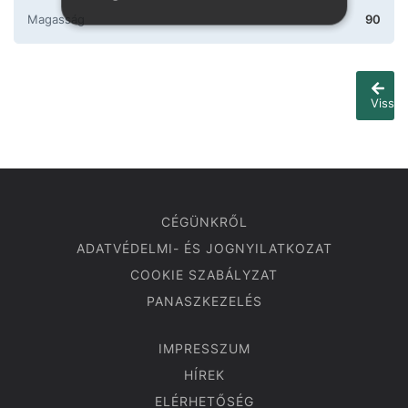
Magasság
90
Vissza
CÉGÜNKRŐL
ADATVÉDELMI- ÉS JOGNYILATKOZAT
COOKIE SZABÁLYZAT
PANASZKEZELÉS
IMPRESSZUM
HÍREK
ELÉRHETŐSÉG