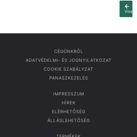
Vissza
CÉGÜNKRŐL
ADATVÉDELMI- ÉS JOGNYILATKOZAT
COOKIE SZABÁLYZAT
PANASZKEZELÉS
IMPRESSZUM
HÍREK
ELÉRHETŐSÉG
ÁLLÁSLEHETŐSÉG
TERMÉKEK