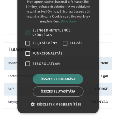
Honlapunk sütiket használ a felhasználói
élmény javítása érdekében. A weboldalunk
használatával Ön hozzájárul az összes süti
használatához, a Cookie szabályzatunknak
megfelelően.
Bővebben
ELENGEDHETETLENÜL
SZÜKSÉGES
TELJESÍTMÉNY
CÉLZÁS
Tulajdonságok
FUNKCIONALITÁS
Bontható
Nem
BESOROLATLAN
Kartonmennyiség
1 gar
ÖSSZES ELFOGADÁSA
Szín
SZÜRKE
ÖSSZES ELUTASÍTÁSA
Anyag
MŰANYAG
RÉSZLETEK MEGJELENÍTÉSE