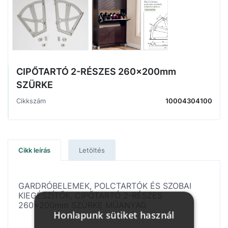
CIPŐTARTÓ 2-RÉSZES 260x200mm
SZÜRKE
Cikkszám
10004304100
Cikk leírás
Letöltés
GARDRÓBELEMEK, POLCTARTÓK ÉS SZOBAI
KIEGÉSZÍTŐK, CIPŐTARTÓ 2-RÉSZES
260x200mm SZÜRKE MŰANYAG
Honlapunk sütiket használ