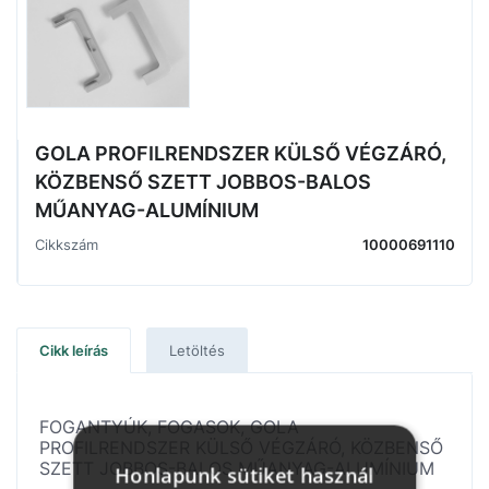
GOLA PROFILRENDSZER KÜLSŐ VÉGZÁRÓ,
KÖZBENSŐ SZETT JOBBOS-BALOS
MŰANYAG-ALUMÍNIUM
Cikkszám
10000691110
Cikk leírás
Letöltés
FOGANTYÚK, FOGASOK, GOLA
PROFILRENDSZER KÜLSŐ VÉGZÁRÓ, KÖZBENSŐ
SZETT JOBBOS-BALOS MŰANYAG-ALUMÍNIUM
Honlapunk sütiket használ