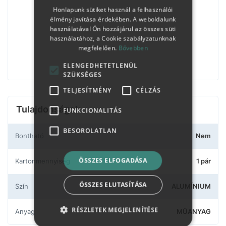
Honlapunk sütiket használ a felhasználói
élmény javítása érdekében. A weboldalunk
használatával Ön hozzájárul az összes süti
használatához, a Cookie szabályzatunknak
megfelelően.
Bővebben
ELENGEDHETETLENÜL
SZÜKSÉGES
TELJESÍTMÉNY
CÉLZÁS
Tulajdonságok
FUNKCIONALITÁS
BESOROLATLAN
Bontható
Nem
ÖSSZES ELFOGADÁSA
Kartonmennyiség
1 pár
ÖSSZES ELUTASÍTÁSA
Szín
ALUMÍNIUM
RÉSZLETEK MEGJELENÍTÉSE
Anyag
MŰANYAG