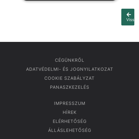
Vissza
CÉGÜNKRŐL
ADATVÉDELMI- ÉS JOGNYILATKOZAT
COOKIE SZABÁLYZAT
PANASZKEZELÉS
IMPRESSZUM
HÍREK
ELÉRHETŐSÉG
ÁLLÁSLEHETŐSÉG